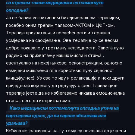
са стресом током медицински потпомогнуте
оплодње?
Ја се бавим когнитивном бихејвиоралном терапијом,
посебно оним трећим таласом-АКТОМ и ЦФТ-ом.
Терапија прихватања и посвећености и терапија
усмјерена на саосјећање. Ове терапије су се веома
добро показале у третману неплодности. Заиста пуно
радимо на прихватању наших мисли и стања ,
евентуално на некој њиховој реконструкцији, односно
измијени мишљења гдје користимо пуну свјесност
(миндфулнес). Уз све то иду и релаксације и неки други
приједлози који могу да редукују стрес. Главни циљ
терапије јесте да не избјегавамо никаква емоционална
стања, него да их прихватамо.
Како медицински потпомогнута оплодња утиче на
партнерски однос, да ли парове зближава или
удаљава?
Већина истраживања на ту тему су показала да је жени