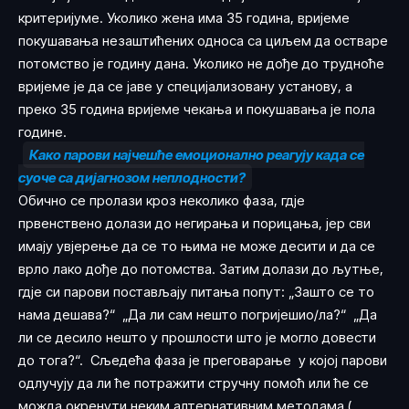
критеријуме. Уколико жена има 35 година, вријеме
покушавања незаштићених односа са циљем да остваре
потомство је годину дана. Уколико не дође до трудноће
вријеме је да се јаве у специјализовану установу, а
преко 35 година вријеме чекања и покушавања је пола
године.
Како парови најчешће емоционално реагују када се
суоче са дијагнозом неплодности?
Обично се пролази кроз неколико фаза, гдје
првенствено долази до негирања и порицања, јер сви
имају увјерење да се то њима не може десити и да се
врло лако дође до потомства. Затим долази до љутње,
гдје си парови постављају питања попут: „Зашто се то
нама дешава?“ „Да ли сам нешто погријешио/ла?“ „Да
ли се десило нешто у прошлости што је могло довести
до тога?“. Сљедећа фаза је преговарање у којој парови
одлучују да ли ће потражити стручну помоћ или ће се
можда окренути неким алтернативним методама (