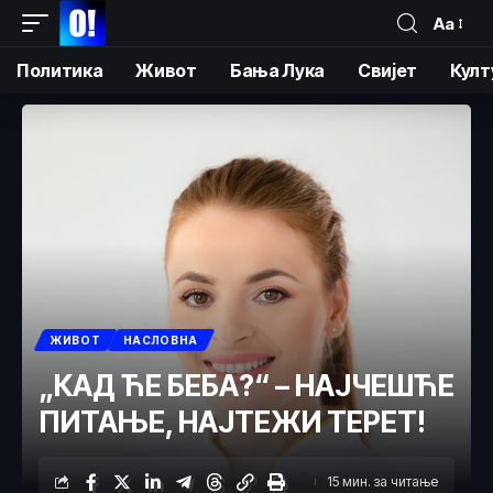
Аа
Политика
Живот
Бања Лука
Свијет
Култ
ЖИВОТ
НАСЛОВНА
„КАД ЋЕ БЕБА?“ – НАЈЧЕШЋЕ
ПИТАЊЕ, НАЈТЕЖИ ТЕРЕТ!
15 мин. за читање