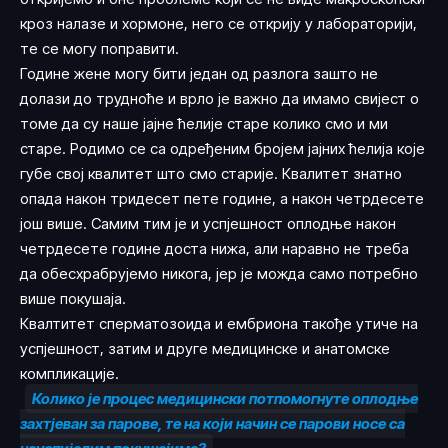
кроз налазе и хормоне, него се открију у лабораторији,
те се могу поправити.
Године жене могу бити један од разлога зашто не
долази до трудноће и врло је важно да имамо свијест о
томе да су наше јајне ћелије старе колико смо и ми
старе. Родимо се са одређеним бројем јајних ћелија које
губе свој квалитет што смо старије. Квалитет знатно
опада након тридесет пете године, а након четрдесете
још више. Самим тим је и успјешност оплодње након
четрдесете године доста нижа, али наравно не треба
да обесхрабрујемо никога, јер је можда само потребно
више покушаја.
Квалтитет сперматозоида и ембриона такође утиче на
успјешност, затим и друге медицинске и анатомске
компликације.
Колико је процес медицински потпомогнуте оплодње
захтјеван за парове, те на који начин се парови носе са