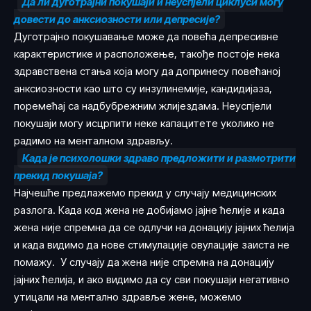
Да ли дуготрајни покушаји и неуспјели циклуси могу
довести до анксиозности или депресије?
Дуготрајно покушавање може да повећа депресивне
карактеристике и расположење, такође постоје нека
здравствена стања која могу да допринесу повећаној
анксиозности као што су инзулинемије, кандидијаза,
поремећај са надбубрежним жлијездама. Неуспјели
покушаји могу исцрпити неке капацитете уколико не
радимо на менталном здрављу.
Када је психолошки здраво предложити и размотрити
прекид покушаја?
Најчешће предлажемо прекид у случају медицинских
разлога. Када код жена не добијамо јајне ћелије и када
жена није спремна да се одлучи на донацију јајних ћелија
и када видимо да нове стимулације овулације заиста не
помажу. У случају да жена није спремна на донацију
јајних ћелија, и ако видимо да су сви покушаји негативно
утицали на ментално здравље жене, можемо