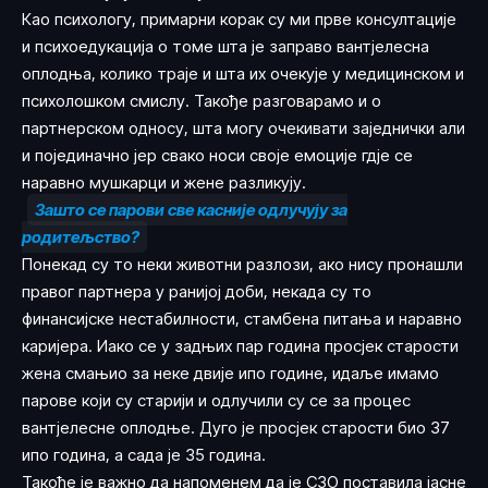
Као психологу, примарни корак су ми прве консултације
и психоедукација о томе шта је заправо вантјелесна
оплодња, колико траје и шта их очекује у медицинском и
психолошком смислу. Такође разговарамо и о
партнерском односу, шта могу очекивати заједнички али
и појединачно јер свако носи своје емоције гдје се
наравно мушкарци и жене разликују.
Зашто се парови све касније одлучују за
родитељство?
Понекад су то неки животни разлози, ако нису пронашли
правог партнера у ранијој доби, некада су то
финансијске нестабилности, стамбена питања и наравно
каријера. Иако се у задњих пар година просјек старости
жена смањио за неке двије ипо године, идаље имамо
парове који су старији и одлучили су се за процес
вантјелесне оплодње. Дуго је просјек старости био 37
ипо година, а сада је 35 година.
Такође је важно да напоменем да је СЗО поставила јасне