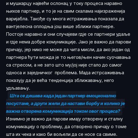
и мушкарцу највећи ослонац у току процеса наравно
њихов партнер, и то је на свим скалама најизраженија
варијабла. Такође су многа истраживања показала да
вантјелесна оплодња још више зближи партнере.
Постоје наравно и они случајеви гдје се партнери удаље
и гдје нема добре комуникације. Јако је важно да парови
причају, јер нико не може да чита мисли, да ако један од
партнера ћути можда је то његов/њен начин суочавања
са стресом, а не зато што му/јој није стало до самог
односа и заједничког проблема. Мада истрсаживања
показују да је већа тенденција зближавању, него
удљавању.
Шта се дешава када један партнер емоционално
посустане, а други жели да настави борбу и колико је
важна отворена комуникација током овог процеса?
Изнимно је важно да парови имају отворену и сталну
комуникацију о проблему, да отворено причају о томе
шта их чека и како би вољели да се носе са свиме.