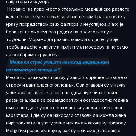
савјетовати одмор.
Наравно, на прво мјесто стављамо медицинске разлоге
када се савјетује прекид, али ако се сам брак доведе у
кризу посредством свих фактора и неуспијеха и ако је
брак лош, нема смисла радити на родитељству и
трудноћи. Морамо да размишљамо и о дјетету које
треба да дође у лијепу и пријатну атмосферу, а не само
да остваримо трудноћу.
Може ли стрес утицати на исход медицински
потпомогнуте оплодње?
Многа истраживања показују заиста опречне ставове о
стресу и вантјелесној оплодњи. Ови ставови су у науку
ушли док још вантјелесна оплодња није била толико
развијена, када се седамдесетих и осамдесетих година
сматрало да је узрок неплодности у жени, психогеног
карактера. Гдје су се износили ставови да можда жена
није прихватила улогу жене или има маскулину природу.
Међутим развојем науке, закључили смо да наравно