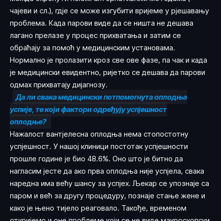
чајеви и сл.), гдје се може изгубити вријеме у рјешавању
проблема. Када парови виде да се ништа не дешава
лагано прелазе у процес прихватања и затим се
обраћају за помоћ у медицинским установама.
Нормално је пролазити кроз све ове фазе, па чак и када
је медицински евидентно, ријетко се дешава да парови
одмах прихватају дијагнозу.
Да ли свака медицински потпомогнута оплодња
успије, те који фактори одређују успјешност
оплодње?
Нажалост вантјелесна оплодња нема стопостотну
успјешност. У нашој клиници постотак успјешности
прошле године је био 48.6%. Оно што је битно да
нагласим јесте да ако прва оплодња није успјела, свака
наредна има већу шансу за успјех. Љекар се упознаје са
паром и већ за другу процедуру, познаје стање жене и
како је њено тијело реаговало. Такође, временом
откријемо и оне проблеме који се не виде макроскопски