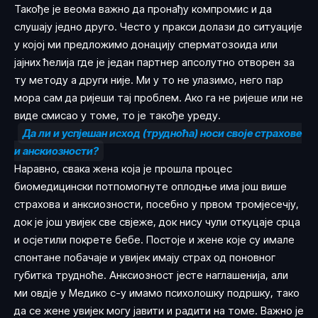
Такође је веома важно да пронађу компромис и да
слушају једно друго. Често у пракси долази до ситуације
у којој ми предложимо донацију сперматозоида или
јајних ћелија где је један партнер апсолутно отворен за
ту методу а други није. Ми у то не улазимо, него пар
мора сам да ријеши тај проблем. Ако га не ријеше или не
виде смисао у томе, то је такође уреду.
Да ли и успјешан исход (трудноћа) носи своје страхове
и анскиозности?
Наравно, свака жена која је прошла процес
биомедицински потпомогнуте оплодње има још више
страхова и анксиозности, посебно у првом тромјесечју,
док је још увијек све свјеже, док нису чули откуцаје срца
и осјетили покрете бебе. Постоје и жене које су имале
спонтане побачаје и увијек имају страх од поновног
губитка трудноће. Анксиозност јесте наглашенија, али
ми овдје у Медико с-у имамо психолошку подршку, тако
да се жене увијек могу јавити и радити на томе. Важно је