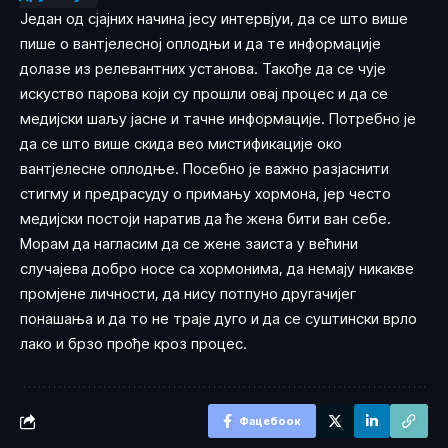
Један од сјајних начина јесу интервјуи, да се што више
пише о вантјелесној оплодњи и да те информације
долазе из релевантних установа. Такође да се чује
искуство парова који су прошли овај процес и да се
медијски шаљу јасне и тачне информације. Потребно је
да се што више скида вео мистификације око
вантјелесне оплодње. Посебно је важно разјаснити
стигму и предрасуду о примању хормона, јер често
медијски постоји наратив да ће жена бити ван себе.
Морам да нагласим да се жене заиста у већини
случајева добро носе са хормонима, да немају никакве
промјене личности, да нису потпуно другачијег
понашања и да то не траје дуго и да се суштински врло
лако и брзо прође кроз процес.
Фацебоок