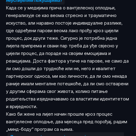
неуспијелим покушајима?
Када се у медијима прича о вантјелесној оплодњи,
генерализује се као веома стресно и трауматично
искуство, али наравно постоје индивидуалне разлике,
гдје одређени парови веома лако прођу кроз цијели
процес, док други теже. Сигурно је потребна једна
лијепа припрема и сваки пар треба да уђе свјесно у
цијели процес, да пораде на својим емоцијама и
реакцијама. Доста фактора утиче на парове, не само да
ли смо дошли до трудноће или не, него и квалитет
партнерског односа, ми као личности, да ли смо некада
раније имали менталне потешкоће, да ли смо остварени
у другим сферама свог живота, колико питање
родитељства изједначавамо са властитим идентитетом
и вриједности.
Како би жене на лијеп начин прошле кроз процес
вантјелесне оплодње, два мјесеца пред порођај, радим
„минд-бодy“ програм са њима.