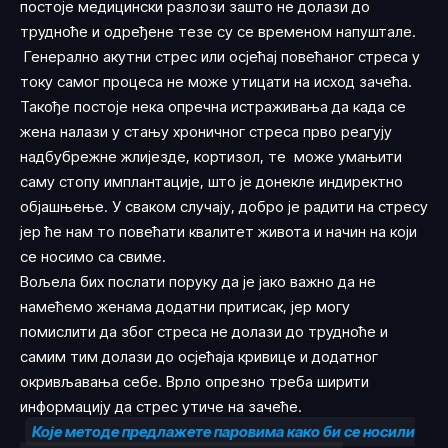
постоје медицински разлози зашто не долази до
трудноће и одређене тезе су се временом напуштале.
Генерално акутни стрес или осјећај повећаног стреса у
току самог процеса не може утицати на исход зачећа.
Такође постоје нека опречна истраживања да када се
жена налази у стању хроничног стреса прво реагују
надбубрежне жлијезде, кортизол, те може умањити
саму стопу имплантације, што је донекле индиректно
објашњење. У сваком случају, добро је радити на стресу
јер ће нам то повећати квалитет живота и начин на који
се носимо са свиме.
Вољела бих послати поруку да је јако важно да не
намећемо женама додатни притисак, јер могу
помислити да због стреса не долази до трудноће и
самим тим долази до осјећаја кривице и додатног
окривљавања себе. Врло опрезно треба ширити
информацију да стрес утиче на зачеће.
Које методе предлажете паровима како би се носили