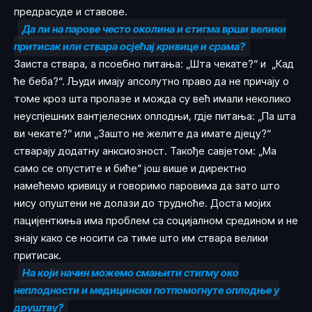
предрасуде и ставове.
Да ли на парове често околина и стигма врши велики
притисак или ствара осјећај кривице и срама?
Заиста ствара, а псоебно питања: „Шта чекате?“ и „Кад
ће беба?“. Људи имају апсолутно право да не причају о
томе кроз шта пролазе и можда су већ имали неколико
неуспјешних вантјелесних оплодњи, гдје питања: „Па шта
ви чекате?“ или „Зашто не желите да имате дјецу?“
стварају додатну анксиозност. Такође савјетом: „Ма
само се опустите и биће“ још више и директно
намећемо кривицу и говоримо паровима да зато што
нису опуштени не долази до трудноће. Доста мојих
пацијенткиња има проблем са социјалном средином и не
знају како се носити са тиме што им ствара велики
притисак.
На који начин можемо смањити стигму око
неплодности и медицински потпомогнуте оплодње у
друштву?