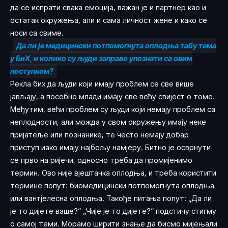
да се испрати свака емоција, важан је и партнер као и
остатак окружења, али и сама личност жене и како се
носи са свиме.
Да ли је медицински потпомогнута оплодња табу тема
у БиХ, и колико су људи заправо упознати са овим
поступком?
Рекла бих да људи који имају проблем се све више
јављају, а посебно млади имају све већу свијест о томе.
Међутим, већи проблем су људи који немају проблем са
неплодности, али можда у свом окружењу имају неке
пријатеље или познанике, те често немају добар
приступ иако имају најбољу намјеру. Битно је осврнути
се прво на ријечи, односно треба да промијенимо
термин. Ово није вјештачка оплодња, и треба користити
термине попут: биомедицински потпомогнута оплодња
или вантјелесна оплодња. Такође питања попут: „Да ли
је то дијете ваше?“ „Чије је то дијете?“ подстичу стигму
о самој теми. Морамо ширити знање да бисмо мијењали