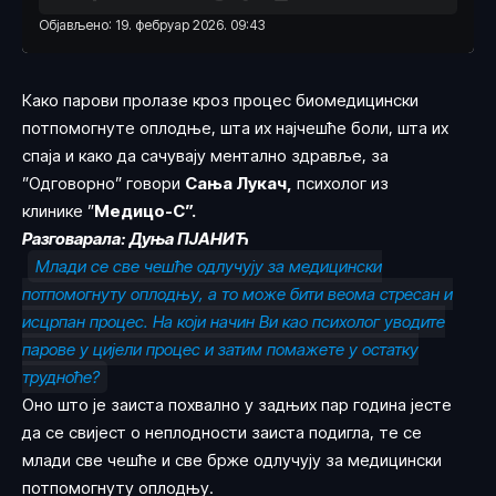
Објављено: 19. фебруар 2026. 09:43
Како парови пролазе кроз процес биомедицински
потпомогнуте оплодње, шта их најчешће боли, шта их
спаја и како да сачувају ментално здравље, за
”Одговорно” говори
Сања Лукач,
психолог из
клинике ”
Медицо-С”.
Разговарала: Дуња ПЈАНИЋ
Млади се све чешће одлучују за медицински
потпомогнуту оплодњу, а то може бити веома стресан и
исцрпан процес. На који начин Ви као психолог уводите
парове у цијели процес и затим помажете у остатку
трудноће?
Оно што је заиста похвално у задњих пар година јесте
да се свијест о неплодности заиста подигла, те се
млади све чешће и све брже одлучују за медицински
потпомогнуту оплодњу.