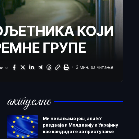
ЛОЉЕТНИКА КОЈИ
РЕМНЕ ГРУПЕ
3 мин. за читање
лите
актуелно
Ми не ваљамо још, али ЕУ
раздваја и Молдавију и Украјину
као кандидате за приступање