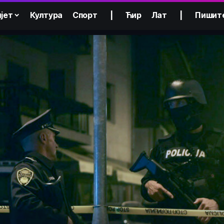
јет
Култура
Спорт
|
Ћир
Лат
|
Пишит