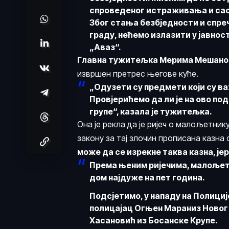
спроведеног истраживања и сасл
Због стања безбједности и спре
граду, нећемо излазити у јавност
„Аваз“.
Главна тужитељка Мерима Мешано
извршен претрес његове куће.
„Одузети су предмети који су ва
Провјерићемо да ли је на ово по
групе“, казала је тужитељка.
Она је рекла да је ријеч о малољетник
закону за тај злочин прописана казн
може да се изрекне таква казна, јер
Према њеним ријечима, малољетн
дом најдуже на пет година.
Подсјетимо, у нападу на Полицијс
полицајац
Огњен Маран
из Новог
Хасановић
из Босанске Крупе.