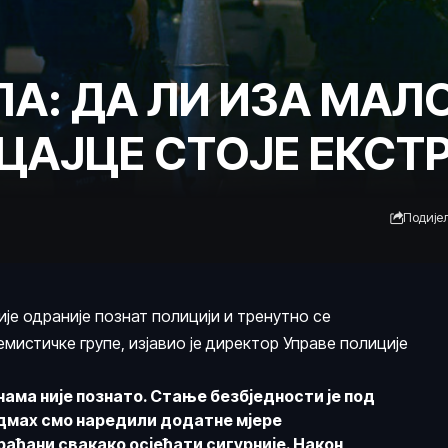
А: ДА ЛИ ИЗА МА
ЦАЈЦЕ СТОЈЕ ЕКСТ
Подије
ије одраније познат полицији и тренутно се
емистичке групе, изјавио је директор Управе полиције
ама није познато. Стање безбједности је под
одмах смо наредили додатне мјере
рађани свакако осјећати сигурније. Након