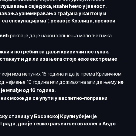
ушавања свједока, изаћи ћемо у јавност.
чавања узнемиравања грађана у кантону и
 са спекулацијама“, рекао је Козлица, преноси
вић
рекла је да је након хапшења малољетника
жни и потребни за даљи кривични поступак.
дстакнут и да ли иза њега стоје неке екстремне
у који има непуних 15 година и да је према Кривичном
а од најмање 10 година или доживотна али да њему
не
 је млађи од 16 година.
ик може да се упути у васпитно-поправни
ку станицу у Босанској Крупи убијен је
 Града, док је тешко рањен његов колега
Авдо