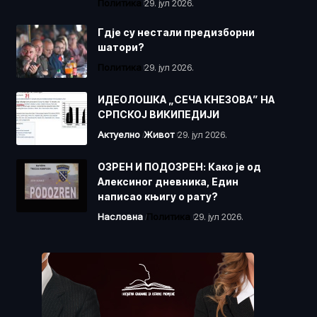
Политика
29. јул 2026.
Гдје су нестали предизборни
шатори?
Политика
29. јул 2026.
ИДЕОЛОШКА „СЕЧА КНЕЗОВА” НА
СРПСКОЈ ВИКИПЕДИЈИ
Актуелно
Живот
29. јул 2026.
ОЗРЕН И ПОДОЗРЕН: Како је од
Алексиног дневника, Един
написао књигу о рату?
Насловна
Политика
29. јул 2026.