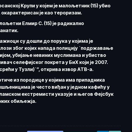
санској Крупи у којем је малољетник (15) убио
, окарактерисан је као тероризам.
ољетни Елмир С. (15) је радикално
фанатик.
жиоци су дошли до порука у којима је
злози због којих напада полицију `подржавање
ијом, убијање невиних муслимана и убиство
ивач селефијског покрета у БиХ који је 2007.
срећи у Тузли)`”, открива извор
АТВ-а.
отиче из породице у којима има припадника
ишљеницима је често виђан у једном кафићу у
сламском екстремисти указује и његов Фејсбук
ичких обиљежја.