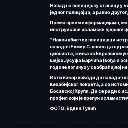
Напад на полицијску станицу у Бо
једног полицајца, а ранио другог
Према првим информацијама, мал
инструисани исламски вјерски 
”Након убиства полицајаца истра
нападач Елмир С. навео да су ра
циониста, жеља за Европском ун
шејха Јусуфа Барчића (вођа и осн
године погинуо у саобраћајној не
Исти извор наводи да нападач п
вехабијског покрета, а са истом
Босанској Крупи. Да се ради о и
профил који је препун исламист
ФОТО: Едвин Тулић