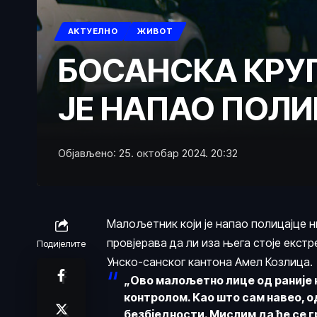
АКТУЕЛНО
ЖИВОТ
БОСАНСКА КРУП
ЈЕ НАПАО ПОЛИ
Објављено: 25. октобар 2024. 20:32
Малољетник који је напао полицајце н
провјерава да ли иза њега стоје екстр
Подијелите
Унско-санског кантона Амел Козлица.
„Ово малољетно лице од раније н
контролом. Као што сам навео, 
безбједности. Мислим да ће се г