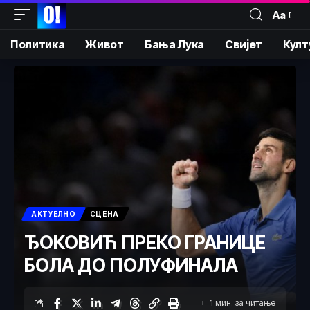
Аа
Политика
Живот
Бања Лука
Свијет
Култ
АКТУЕЛНО
СЦЕНА
ЂОКОВИЋ ПРЕКО ГРАНИЦЕ
БОЛА ДО ПОЛУФИНАЛА
1 мин. за читање