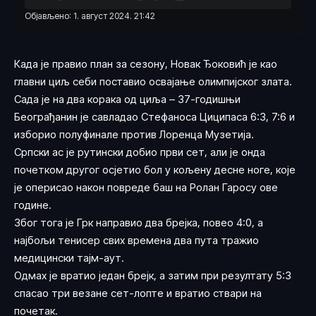
Објављено: 1. август 2024. 21:42
Када је правио план за сезону, Новак Ђоковић је као
главни циљ себи поставио освајање олимпијског злата.
Сада је на два корака од циља – 37-годишњи
Београђанин је савладао Стефаноса Циципаса 6:3, 7:6 и
изборио полуфинале против Лоренца Музетија.
Српски ас је рутински добио први сет, али је онда
почетком другог осјетио бол у кољену десне ноге, које
је оперисао након повреде баш на Ролан Гаросу ове
године.
Због тога је Грк направио два брејка, повео 4:0, а
најбољи тенисер свих времена два пута тражио
медицински тајм-аут.
Одмах је вратио један брејк, а затим при резултату 5:3
спасао три везане сет-лопте и вратио ствари на
почетак.