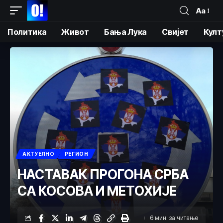
Аа
Политика
Живот
Бања Лука
Свијет
Култ
АКТУЕЛНО
РЕГИОН
НАСТАВАК ПРОГОНА СРБА
СА КОСОВА И МЕТОХИЈЕ
6 мин. за читање