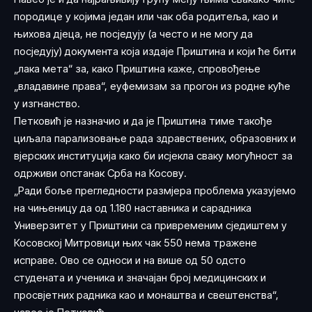
породице у којима један или чак оба родитеља, као и
њихова дјеца, не посједују (а често и не могу да
посједују) документа која издаје Приштина и који ће бити
„лака мета“ за, како Приштина каже, спровођење
„владавине права“, еуфемизам за прогон из родне куће
у изгнанство.
Петковић је назначио и да је Приштина тиме такође
циљала парализовање рада здравствених, образовних и
вјерских институција како би исјекла сваку могућност за
одрживи опстанак Срба на Косову.
„Ради боље прегледности размјера проблема указујемо
на чињеницу да од 1.180 наставника и сарадника
Универзитет у Приштини са привременим сједиштем у
Косовској Митровици њих чак 550 нема тражене
исправе. Ово се односи и на више од 50 одсто
студената и ученика и значајан број медицинских и
просвјетних радника као и монаштва и свештенства“,