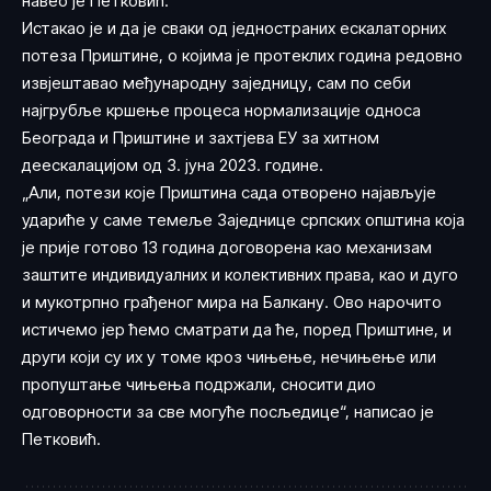
навео је Петковић.
Истакао је и да је сваки од једностраних ескалаторних
потеза Приштине, о којима је протеклих година редовно
извјештавао међународну заједницу, сам по себи
најгрубље кршење процеса нормализације односа
Београда и Приштине и захтјева ЕУ за хитном
деескалацијом од 3. јуна 2023. године.
„Али, потези које Приштина сада отворено најављује
удариће у саме темеље Заједнице српских општина која
је прије готово 13 година договорена као механизам
заштите индивидуалних и колективних права, као и дуго
и мукотрпно грађеног мира на Балкану. Ово нарочито
истичемо јер ћемо сматрати да ће, поред Приштине, и
други који су их у томе кроз чињење, нечињење или
пропуштање чињења подржали, сносити дио
одговорности за све могуће посљедице“, написао је
Петковић.