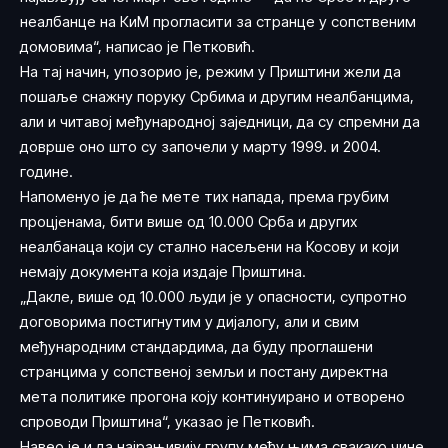
неалбанце на КиМ прогласити за странце у сопственим
домовима“, написао је Петковић.
На тај начин, упозорио је, режим у Приштини жели да
пошаље снажну поруку Србима и другим неалбанцима,
али и читавој међународној заједници, да су спремни да
доврше оно што су започели у марту 1999. и 2004.
године.
Напоменуо је да ће мете тих напада, према грубим
процјенама, бити више од 10.000 Срба и других
неалбанаца који су стално насељени на Косову и који
немају документа која издаје Приштина.
„Дакле, више од 10.000 људи је у опасности, супротно
договорима постигнутим у дијалогу, али и свим
међународним стандардима, да буду проглашени
странцима у сопственој земљи и постану директна
мета политике прогона коју континуирано и отворено
спроводи Приштина“, указао је Петковић.
Навео је и да најрањивију групу међу њима свакако чине