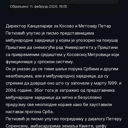
Објављено: 11. фебруар 2026. 18:05
Директор Канцеларије за Косово и Метохију Петар
Петковић упутио је писмо представницима
међународне заједнице у којем је упозорио на покушај
Приштине да онемогући рад Универзитета у Приштини
са привременим сједиштем у Косовској Митровици који
функционише у српском систему.
Он је указао да се тиме шаље порука Србима и другим
неалбанцима, али и међународној заједници, да су
спремни да доврше оно што су започели у марту 1999. и
2004. године. Због тога је затражио од представника
међународне заједнице да хитно и безусловно
предузму све неопходне кораке како би зауставили
наставак прогона Срба.
Петковић је писмо упутио посреднику у дијалогу Петеру
Соренсену, амбасадорима земаља Квинте, шефу