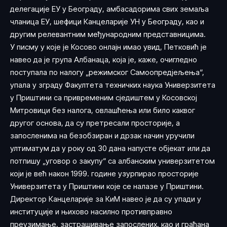
делегације ЕУ у Београду, амбасадорима свих земаља
чланица ЕУ, шефици Канцеларије УН у Београду, као и
другим релевантним међународним представницима.
У писму у које је Косово онлајн имао увид, Петковић је
навео да је група Албанаца, која је, каже, очигледно
поступала по налогу „режимског Самоопредјељења“,
упала у зграду Факултета техничких наука Универзитета
у Приштини са привременим сједиштем у Косовској
Митровици без налога, овлашћења или било каквог
другог основа, да су претресали просторије, а
запосленима на безобзиран и дрзак начин уручили
ултиматум да у року од 30 дана напусте објекат или да
потпишу „уговор о закупу“ са албанским универзитетом
који је већ након 1999. године узурпирао просторије
Универзитета у Приштини које се налазе у Приштини.
Директор Канцеларије за КиМ навео је да су упади у
институције и њихово насилно противправно
преузимање, застрашивање запослених, као и грађана