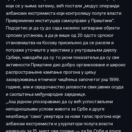
који се у њима затекну, већ постали „модус операнди
албанских екстремиста који контролишу полуге власти
Привремених институција самоуправе у Приштини“.
Подсјетио је да су до сада насилно затварани објекти
српских установа, а да је више од 20 одсто српског
становништва на Косову присиљено да се расели и
потражи уточиште у мјестима у унутрашњем дијелу
Србије, наводећи да су то јасни показатељи да су све
активности Приштине дио добро организоване и широко
распрострањене кампање прогона у циљу
заокруживања етничког чишћења започетог још 1999.
године, али и свједочанство јаловости свих јавних осуда
и саопштења међународне заједнице.
„Још једном упозоравамо да су већ успостављени
неподношљиви услови живота за Србе и друге
неалбанце ‘само’ увертира за нови талас прогона који
албански екстремисти и узурпатори полуга власти
најављују за 15. март ове године — да ће Србе и друге