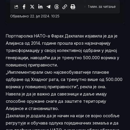
1 мин. за читање
Објављено: 22. јул 2024. 10:25
Портпаролка НАТО-а Фарах Дахлалах изјавила је да је
Алијанса од 2014. године прошла кроз најзначајнију
трансформацију у својој колективној одбрани у једној
генерацији, наводећи да је тренутно 500.000 војника у
повишеној приправности.
„Имплементирали смо најсвеобухватније планове
одбране од Хладног рата, са тренутно више од 500.000
војника у повишеној приправности“, рекла је она.
Навела је да је важно да савезници и даље имају
способне оружане снаге да заштите територију
Алијансе и становништво.
Дахлалах је додала да је начин на који се војно особље
регрутује и обучава одлука појединачних земаља и да