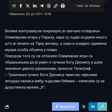
1 мин. за читање
Објављено: 28. јул 2024. 13:06
Велике контроверзе покренуло је свечано отварање
Олимпијских игара у Паризу, када су људи осудили нешто
што је личило на Тајну вечеру, а онда и оскудно одјевена
мушка особа обојена у плаво.
Поводом тога су се огласиле Олимпијске игре са
објашњењем да је ријеч о грчком богу Дионису и дали
значење цијелој церемонији, преноси Телеграф.
– Тумачење грчког бога Диониса чини нас свјесним
апсурда насиља међу људским бићима – написали су на
друштвеној мрежи „X“.
Фацебоок