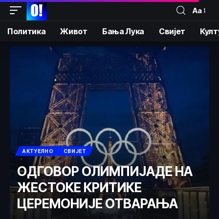
Аа
Политика
Живот
Бања Лука
Свијет
Култ
АКТУЕЛНО
СВИЈЕТ
ОДГОВОР ОЛИМПИЈАДЕ НА
ЖЕСТОКЕ КРИТИКЕ
ЦЕРЕМОНИЈЕ ОТВАРАЊА