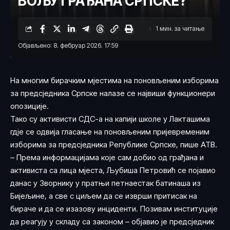
ВОЉУ ГРАЂАНА СРПСКЕ?
1 мин. за читање
Објављено: 8. фебруар 2026. 17:59
На многим бирачким мјестима на поновљеним изборима
за предсједника Српске налазе се највиши функционери
опозиције.
Тако су активисти СДС-а на капији школе у Лакташима
гдје се одвија гласање на поновљеним пријевременим
изборима за предсједника Републике Српске, пише АТВ.
– Према информацијама које сам добио од грађана и
активиста са лица мјеста, Љубиша Петровић се појавио
данас у Зворнику у пратњи петнаестак батинаша из
Бијељине, а све с циљем да се изврши притисак на
бираче и да се изазову инциденти. Позивам институције
да реагују у складу са законом – објавио је предсједник