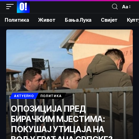
Аа
Политика
Живот
Бања Лука
Свијет
Култ
АКТУЕЛНО
ПОЛИТИКА
ОПОЗИЦИЈА ПРЕД
БИРАЧКИМ МЈЕСТИМА:
ПОКУШАЈ УТИЦАЈА НА