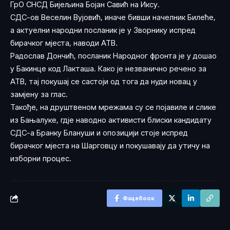
ГрО СНСД Бијељина Бојан Савић на Иксу.
СДС-ов Веселин Вујовић, иначе бивши начелник Билеће,
а актуелни народни посланик је у Зворнику испред
бирачког мјеста, наводи АТВ.
Радослав Дончић, посланик Народног фронта је у дошао
у Бакинце код Лакташа. Како је незванично речено за
АТВ, тај покушај се састоји од тога да нуди новац у
замјену за глас.
Такође, на друштвеном мрежама су се појавиле и слике
из Бањалуке, гдје наводно активисти блиски кандидату
СДС-а Бранку Блануши и опозицији стоје испред
бирачког мјеста на Шарговцу и покушавају да утичу на
изборни процес.
Фацебоок