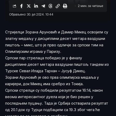
2 мин. за читање
Објављено: 30. јул 2024. 10:44
Стријелци Зорана Аруновић и Дамир Микец освојили су
златну медаљу у дисциплини десет метара ваздушни
пиштољ – микс, што је прво одличје за српски тим на
Олимпијским играма у Паризу.
Српски пар стрелаца победио је у финалу
дисциплине десет метара ваздушни пиштољ тандем из
Турске Севал Илајда Тархан – Јусуф Дикец.
Зорани Аруновић је ово прва олимпијска медаља у
каријери, док Микец има сребро из Токија.
Српски стрелци су победили резултатом 16:14, након
веома интересантног дуела који је био решен у
последњем пуцању. Тада је Србија остварила резултат
од 20.1 док су Турци подбацили са 19.3 због чега ће