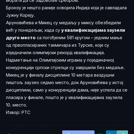
морати да се задовоље сребром.
Бронзу је нешто раније освојила Индија која је савладала
Јужну Кореју.
Аруновићева и Микец су медаљу у миксу обезбедили
већ у понедељак, када су
у квалификацијама заузели
друго место
са погођеним 581 кругом – једним мање
од првопласираних такмичара из Турске, који су
изједначили олимпијски рекорд квалификација.
Надметање на Олимпијским играма у појединачној
конкуренцији српски стрелци су завршили без медаље.
Микец је у финалу дисциплине 10 метара ваздушни
пиштољ заузео седмо место, док Аруновићева у истој
дисциплини, само у конкуренцији дама, није успела да се
пласира у финале, пошто је у квалификацијама заузела
10. место.
Извор: РТС