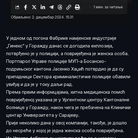
1 мин. за читање
Објављено: 2. децембар 2024. 15:31
У једном од погона Фабрике намјенске индустрије
„Гинекс“ у Горажду данас се догодила екплозија,
потврђено је у полицији, а повријеђена је женска особа.
Портпарол Управе полиције МУП-а Босанско-
подрињског кантона Јасенко Хаџић потврдио је да су
припадници Сектора криминалистичке полиције обавили
увиђај и да је у току даљи рад.
Према првим информцајама, хитна медицинска помоћ
повријеђеној указана је у Ургентном центру Кантоналне
болнице у Горажду, након чега је пребачена на Клинички
центар Универзитета у Сарајеву.
Прије неколико дана у овој компанији, такође, је дошло
до несреће у којој је једна женска особа повријеђена.