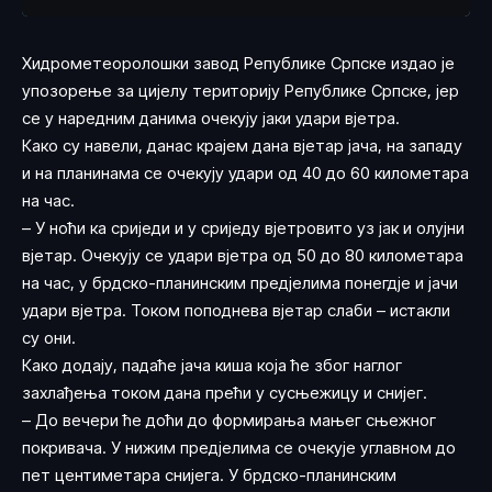
Хидрометеоролошки завод Републике Српске издао је
упозорење за цијелу територију Републике Српске, јер
се у наредним данима очекују јаки удари вјетра.
Како су навели, данас крајем дана вјетар јача, на западу
и на планинама се очекују удари од 40 до 60 километара
на час.
– У ноћи ка сриједи и у сриједу вјетровито уз јак и олујни
вјетар. Очекују се удари вјетра од 50 до 80 километара
на час, у брдско-планинским пред‌јелима понегд‌је и јачи
удари вјетра. Током поподнева вјетар слаби – истакли
су они.
Како додају, падаће јача киша која ће због наглог
захлађења током дана прећи у сусњежицу и снијег.
– До вечери ће доћи до формирања мањег сњежног
покривача. У нижим пред‌јелима се очекује углавном до
пет центиметара снијега. У брдско-планинским