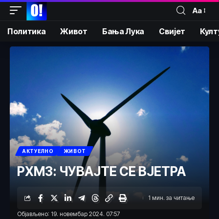
Аа
Политика
Живот
Бања Лука
Свијет
Култ
АКТУЕЛНО
ЖИВОТ
РХМЗ: ЧУВАЈТЕ СЕ ВЈЕТРА
1 мин. за читање
Објављено: 19. новембар 2024. 07:57