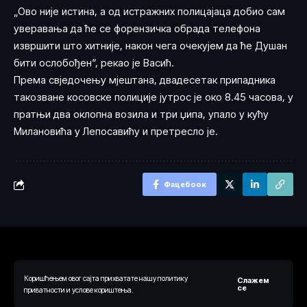
„Ово није истина, а од истражних полицајаца добио сам
уверавања да ће се форензичка обрада телефона
извршити што хитније, након чега очекујем да ће Душан
бити ослобођен“, рекао је Васић.
Према свједочењу мјештана, двадесетак припадника
такозване косовске полиције јутрос је око 8.45 часова, у
пратњи два оклопна возила и три џипа, упало у кућу
Милановића у Лепосавићу и претресло је.
Фацебоок
Коришћењем овог сајта прихватате нашу политику
Слажем
© 2024 Ауторска права припадају веб порталу Одговорно.рс. Сва
се
приватности и услове кориштења.
права су задржана.