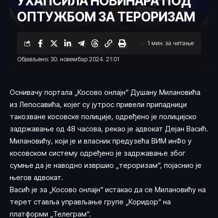
УХАПСИЛА НОВИНАРА ПОД
ОПТУЖБОМ ЗА ТЕРОРИЗАМ
1 мин. за читање
Објављено: 30. новембар 2024. 21:01
Оснивачу портала „Косово онлајн“ Душану Милановића
из Лепосавића, којег су јутрос привели припадници
такозване косовске полиције, одређено је полицијско
задржавање од 48 часова, рекао је адвокат Дејан Васић.
Милановићу, који је и власник предузећа ВИМ инФо у
косовском систему одређено је задржавање због
сумње да је наводно извршио „тероризам“, појаснио је
његов адвокат.
Васић је за „Косово онлајн“ истакао да се Милановићу на
терет ставља управљање групе „Коридор“ на
платформи „Телеграм“.