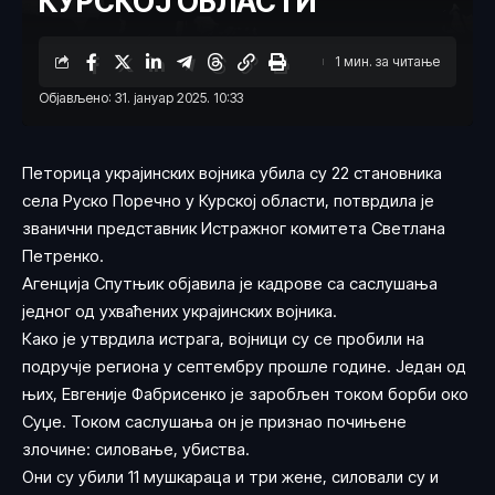
КУРСКОЈ ОБЛАСТИ
1 мин. за читање
Објављено: 31. јануар 2025. 10:33
Петорица украјинских војника убила су 22 становника
села Руско Поречно у Курској области, потврдила је
званични представник Истражног комитета Светлана
Петренко.
Агенција Спутњик објавила је кадрове са саслушања
једног од ухваћених украјинских војника.
Како је утврдила истрага, војници су се пробили на
подручје региона у септембру прошле године. Један од
њих, Евгеније Фабрисенко је заробљен током борби око
Суџе. Током саслушања он је признао почињене
злочине: силовање, убиства.
Они су убили 11 мушкараца и три жене, силовали су и