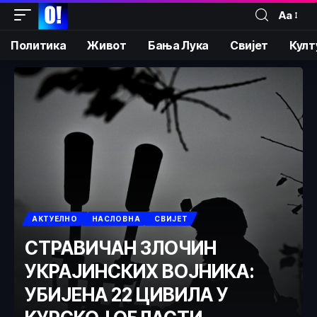
Аа
Политика
Живот
Бања Лука
Свијет
Култ
АКТУЕЛНО
НАСЛОВНА
СВИЈЕТ
СТРАВИЧАН ЗЛОЧИН
УКРАЈИНСКИХ ВОЈНИКА:
УБИЈЕНА 22 ЦИВИЛА У