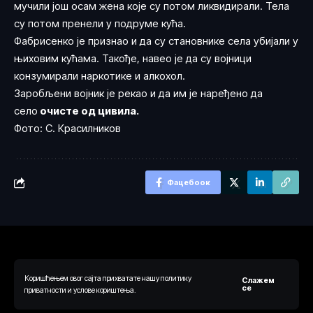
мучили још осам жена које су потом ликвидирали. Тела
су потом пренели у подруме кућа.
Фабрисенко је признао и да су становнике села убијали у
њиховим кућама. Такође, навео је да су војници
конзумирали наркотике и алкохол.
Заробљени војник је рекао и да им је наређено да
село
очисте од цивила.
Фото: С. Красилников
Фацебоок
Коришћењем овог сајта прихватате нашу политику
Слажем
© 2024 Ауторска права припадају веб порталу Одговорно.рс. Сва
се
приватности и услове кориштења.
права су задржана.