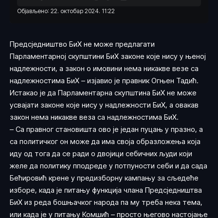
Објављено: 22. октобар 2024. 11:22
Предсједништво БиХ не може предлагати
Парламентарној скупштини БиХ законе које нису у њеној
надлежности, а закон о имовини нема никакве везе са
надлежностима БиХ – изјавио је правник Огњен Тадић.
Истакао је да Парламентарна скупштина БиХ не може
усвајати законе које нису у надлежности БиХ, а овакав
закон нема никакве веза са надлежностима БиХ.
– Са правног становишта ово је један пуцањ у празно, а
са политичког он може да има своја образложења која
иду од тога да се ради о двојици себичних људи који
желе да политику пподреде у потпуности себи и да сада
Бећировић крене у предизборну кампању за сљедеће
изборе, када је питању функција члана Предсједништва
БиХ из реда бошњачког народа па му треба нека тема,
или када је у питању Комшић – просто његово настојање