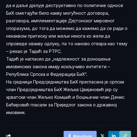
да и даље дјелује деструктивно по политичке односе
БиХ ометајући било какву могућност договора,
разговора, имплементације Дејтонског мировног
споразума, до тога да можемо да кажемо да се ради о
некаквом притиску или жељи некога ко жели да
спроведе овакву одлуку, па то наново отвара као тему
– рекао је Тадић за РТРС.
Тадић је нагласио да „надлежност за доношење
имовинских закона имају искључиво ентитети –
Република Српска и Федерација БиХ“.
На сједници Предсједништва БиХ прегласана је српски
члан Предсједништва БиХ Жељка Цвијановић јер су
хрватски члан Жељко Комшић и бошњачки члан Денис
Бећировић гласали за Приједлог закона о државној
имовини.
Фацебоок