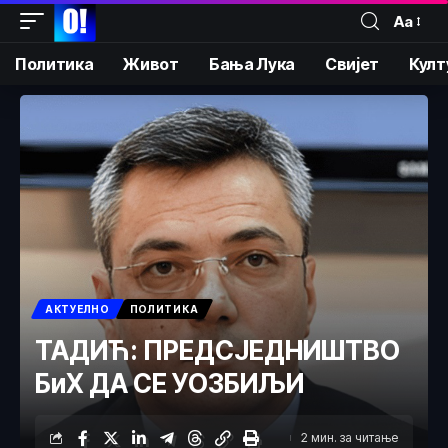
Аа
Политика
Живот
Бања Лука
Свијет
Култ
АКТУЕЛНО
ПОЛИТИКА
ТАДИЋ: ПРЕДСЈЕДНИШТВО
БиХ ДА СЕ УОЗБИЉИ
2 мин. за читање