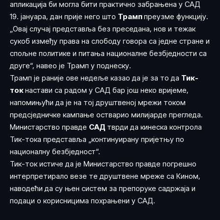
апликација би могла бити практично забрањена у САД
19. јануара, дан прије него што
Трамп
преузме функцију.
„Овај случај представља без преседана, нов и тежак
сукоб између права на слободу говора са једне стране и
спољне политике и питања националне безбједности са
друге“, навео је Трамп у поднеску.
Трамп је раније ове недеље казао да је за то да
Тик-
ток
настави са радом у САД бар још неко вријеме,
напомињући да је на тој друштвеној мрежи током
предсједничке кампање остварио милијарде прегледа.
Министарство правде
САД
тврди да кинеска контрола
Тик-тока представља „континуирану пријетњу по
националну безбједност“.
Тик-ток истиче да је Министарство правде погрешно
интерпретирало везе те друштвене мреже са Кином,
наводећи да су њен систем за препоруке садржаја и
подаци о корисницима похрањени у САД.