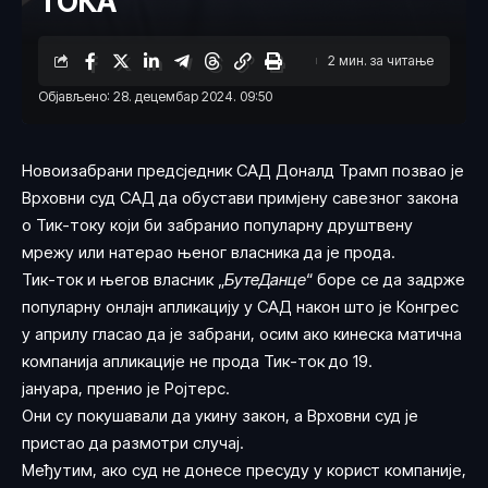
ТОКА
2 мин. за читање
Објављено: 28. децембар 2024. 09:50
Новоизабрани предсједник САД Доналд Трамп позвао је
Врховни суд САД да обустави примјену савезног закона
о Тик-току који би забранио популарну друштвену
мрежу или натерао њеног власника да је прода.
Тик-ток и његов власник „
БyтеДанце
“ боре се да задрже
популарну онлајн апликацију у САД након што је Конгрес
у априлу гласао да је забрани, осим ако кинеска матична
компанија апликације не прода Тик-ток до 19.
јануара,
пренио
је Ројтерс.
Они су покушавали да укину закон, а Врховни суд је
пристао да размотри случај.
Међутим, ако суд не донесе пресуду у корист компаније,