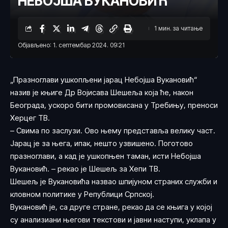
НЕБОЈША ВУКАНОВИЋ“
1 мин. за читање
Објављено: 1. септембар 2024. 09:21
„Празноглави ушкопљени јарац Небојша Вукановић“
назив је књиге Др Војисава Шешеља која ће, након
Београда, ускоро бити промовисана у Требињу, преноси
Херцег ТВ.
– Свима по заслузи. Ово њему представља велику част.
Јарац је за њега, ипак, нешто узвишено. Поготово
празноглави, а кад је ушкопњен таман, исти Небојша
Вукановић. – рекао је Шешељ за Хепи ТВ.
Шешељ је Вукановића назвао шпијуном страних служби и
кловном политике у Републици Српској.
Вукановић је, са друге стране, рекао да се књига у којој
су анализиани његови текстови и јавни наступи, уклапа у