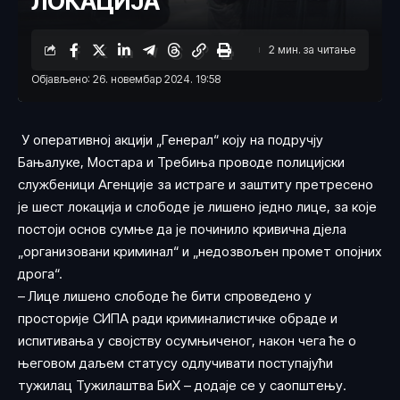
ЛОКАЦИЈА
2 мин. за читање
Објављено: 26. новембар 2024. 19:58
У оперативној акцији „Генерал“ коју на подручју
Бањалуке, Мостара и Требиња проводе полицијски
службеници Агенције за истраге и заштиту претресено
је шест локација и слободе је лишено једно лице, за које
постоји основ сумње да је починило кривична дјела
„организовани криминал“ и „недозвољен промет опојних
дрога“.
– Лице лишено слободе ће бити спроведено у
просторије СИПА ради криминалистичке обраде и
испитивања у својству осумњиченог, након чега ће о
његовом даљем статусу одлучивати поступајући
тужилац Тужилаштва БиХ – додаје се у саопштењу.