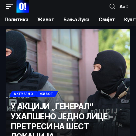
Аа
Политика
Живот
Бања Лука
Свијет
Култ
АКТУЕЛНО
ЖИВОТ
У АКЦИЈИ „ГЕНЕРАЛ“
УХАПШЕНО ЈЕДНО ЛИЦЕ –
ПРЕТРЕСИ НА ШЕСТ