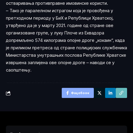
остваривања противправне имовинске користи.
– Тако је паралелном истрагом која је провођена у
претходном периоду у БиХ и Републици Хрватској,
утврђено да је у марту 2021. године од стране ове
организоване групе, у луку Плоче из Еквадора
допремљено 574 килограма опојне дроге „кокаин“, када
је приликом претреса од стране полицијских службеника
Министарства унутрашњих послова Републике Хрватске
извршена заплијена ове опојне дроге – наводи се у
саопштењу.
Фацебоок