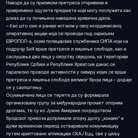
Наводе да су приликом претреса откривени и
привремено одузети предмети који могу послужити као
доказ да су почињена наведена кривична дјела.
– Као што смо и раније истакли у овој координисаној
оперативној акцији која се проводи под окриљем
ЕВРОПОЛ-а, осим полицијских службеника СИПА који на
подручју БиХ врше претресе и лишење слободе, као и
саслушања два лица у својству свједока, на територији
Републике Србије и Републике Хрватске данас се
паралелно проводе активности у оквиру којих се врше
претреси и лишења слободе великог броја лица – додаје
се у саопштењу.
Осумњичена лица се терете да су формирала
организовану групу за међународни промет опојним
дрогама, те су из Јужне Америке посредством
бродског превоза допремали опојну дрогу „кокаин“ и
дужи временски период остваривали комуникацију
путем криптоване апликације СКАЈ Ецц, све у циљу