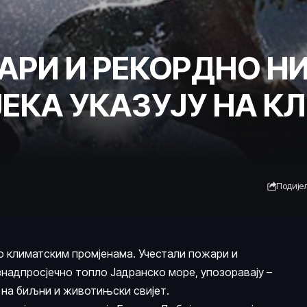
АРИ И РЕКОРДНО Н
ЕКА УКАЗУЈУ НА К
Подије
 климатским промјенама. Учестали пожари и
изнадпросјечно топло Јадранско море, упозоравају –
и на биљни и животињски свијет.