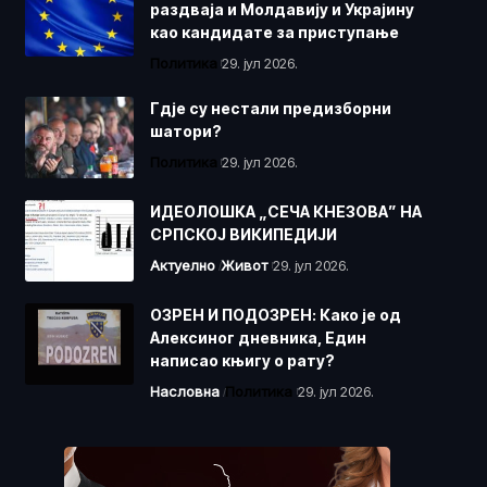
раздваја и Молдавију и Украјину
као кандидате за приступање
Политика
29. јул 2026.
Гдје су нестали предизборни
шатори?
Политика
29. јул 2026.
ИДЕОЛОШКА „СЕЧА КНЕЗОВА” НА
СРПСКОЈ ВИКИПЕДИЈИ
Актуелно
Живот
29. јул 2026.
ОЗРЕН И ПОДОЗРЕН: Како је од
Алексиног дневника, Един
написао књигу о рату?
Насловна
Политика
29. јул 2026.