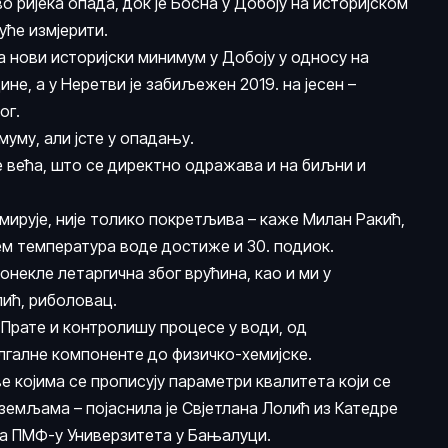
о ријека опада, док је Босна у Добоју на историјском
уће измјерити.
а нови историјски минимум у Добоју у односу на
ине, а у Неретви је забиљежен 2019. на јесен –
ог.
муму, али јсте у опадању.
е већа, што се директно одражава и на биљни и
 мирује, није толико покретљива – каже Милан Ракић,
ојем температура воде достиже и 30. подиок.
донекле летаргична због врућина, као и ми у
лић, риболовац.
 Прате и контролишу процесе у води, од
галне компоненте до физичко-хемијске.
 којима се прописују параметри квалитета који се
земљама – појаснила је Свјетлана Лолић из Катедре
 на ПМФ-у Универзитета у Бањалуци.