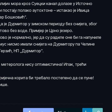
оплијих мора кроз Суецки канал долазе у Источно
 постају полако аутохтоне – истакао је Ивица
ђер Бошковић“.
а је Дурмитор у зимском периоду без снијега, због
тово без воде. Примјер је Црно језеро.
во је нормално, јер да су радиле оне би га напуниле
имус нисмо имали снијега на Дурмитору па Челине
Терзић, НП „Дурмитор“.
метеролога нису оптимистична! Ипак, трећи
ријечна корита би требало постепено да се пуне!
ише.