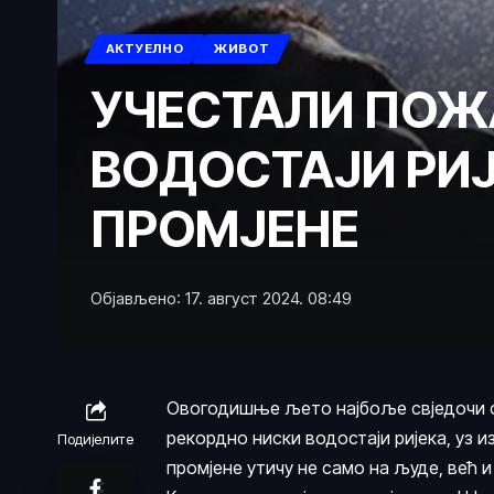
АКТУЕЛНО
ЖИВОТ
УЧЕСТАЛИ ПОЖ
ВОДОСТАЈИ РИЈ
ПРОМЈЕНЕ
Објављено: 17. август 2024. 08:49
Овогодишње љето најбоље свједочи о
рекордно ниски водостаји ријека, уз 
Подијелите
промјене утичу не само на људе, већ 