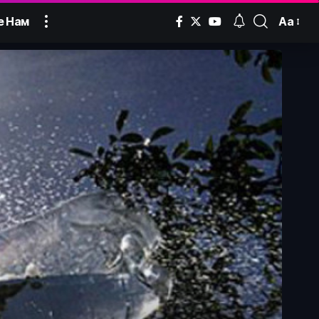
Аа
е Нам