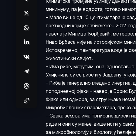
Климатске промјене узимају данак! Нив
минимуму, па је водостај готово немог
– Мало више од 10 центиметара је сад
претходни који је забиљежен 2012. год
навела је Милица Ђорђевић, метеорол
Ниво Врбаса није на историјском мини
Истовремено, температура воде је св
животињски свијет.
– Има рибе, међутим, она једноставно
Улијениле су се рибе и у Јадрану, у к
– Риба је генерално гледано инертна, 
поподневној фјаки – навео је Борис Бу
Фјаке или одмора, за стручњаке нема!
микробиолошких параметара, преко ал
– Свака земља има прписане директиве
раде и они су мање-више исти у свим 
за микробиологију и биологију ћелије