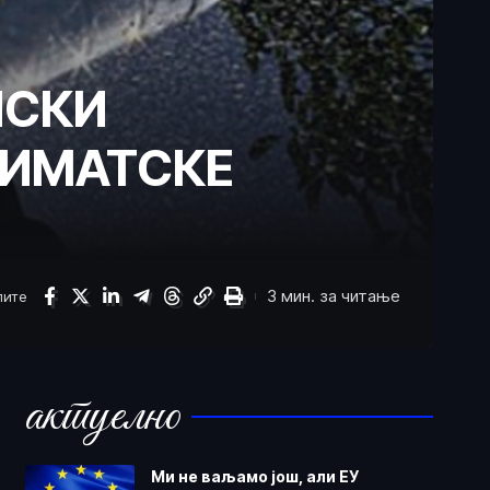
ИСКИ
ЛИМАТСКЕ
3 мин. за читање
лите
актуелно
Ми не ваљамо још, али ЕУ