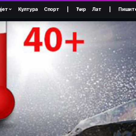
јет
Култура
Спорт
|
Ћир
Лат
|
Пишит