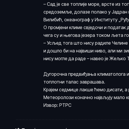
– Сад је све топлије море, врсте из т
средоземље, долазе полако у Јадран и
Вилибић, океанограф у Институту „Ру
О промјени климе свједочи и податак д
чега су и његова језера током љета го
– Усљед тога што нису радиле Челине о
и дошло би на највиши ниво, али ми з
нису могле да раде – навео је Жељко 
Дугорочна предвиђања климатолога и 
топлотни талас заврашава.
Крајем седмице лакше ћемо дисати, а 
Метеоролози коначно највљују мало к
Извор: РТРС