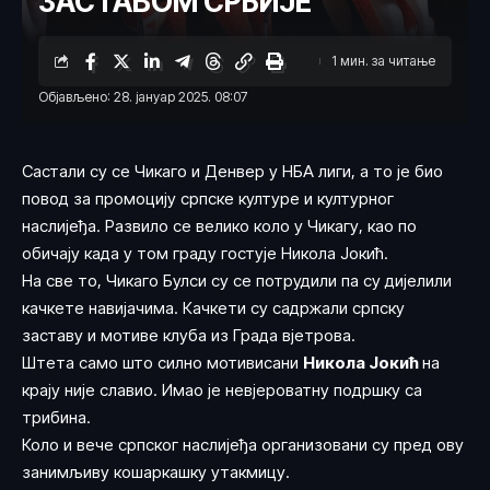
ЗАСТАВОМ СРБИЈЕ
1 мин. за читање
Објављено: 28. јануар 2025. 08:07
Састали су се Чикаго и Денвер у НБА лиги, а то је био
повод за промоцију српске културе и културног
наслијеђа. Развило се велико коло у Чикагу, као по
обичају када у том граду гостује Никола Јокић.
На све то, Чикаго Булси су се потрудили па су дијелили
качкете навијачима. Качкети су садржали српску
заставу и мотиве клуба из Града вјетрова.
Штета само што силно мотивисани
Никола Јокић
на
крају није славио. Имао је невјероватну подршку са
трибина.
Коло и вече српског наслијеђа организовани су пред ову
занимљиву кошаркашку утакмицу.