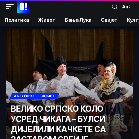
Аа
Политика
Живот
Бања Лука
Свијет
Култ
АКТУЕЛНО
СВИЈЕТ
ВЕЛИКО СРПСКО КОЛО
УСРЕД ЧИКАГА – БУЛСИ
ДИЈЕЛИЛИ КАЧКЕТЕ СА