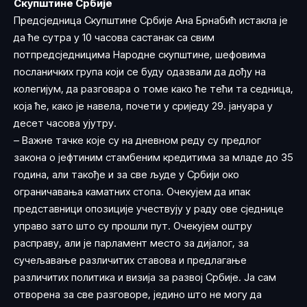
Скупштине Србије
Предсједница Скупштине Србије Ана Брнабић истакла је
да ће сутра у 10 часова састанак са свим
потпредсједницима Народне скупштине, шефовима
посланичких група који се буду одазвали да дођу на
колегијум, да разговара о томе како ће тећи та седница,
која ће, како је навела, почети у сриједу 29. јануара у
десет часова ујутру.
– Важне тачке које су на дневном реду су предлог
закона о јефтиним стамбеним кредитима за младе до 35
година, али такође и за све људе у Србији око
ограничавања каматних стопа. Очекујем да ипак
представници опозиције учествују у раду ове сједнице
управо зато што су прошли пут. Очекујем оштру
расправу, али је парламент место за дијалог, за
сучељавање различитих ставова и предлагање
различитих политика и визија за развој Србије. Ја сам
отворена за све разговоре, једино што не могу да