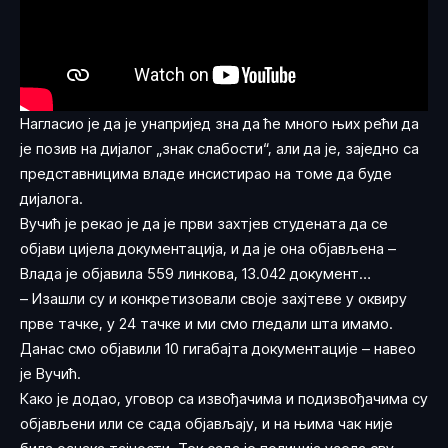
Нагласио је да је унапријед зна да ће много њих рећи да
је позив на дијалог „знак слабости“, али да је, заједно са
представницима владе инсистирао на томе да буде
дијалога.
Вучић је рекао је да је први захтјев студената да се
објави цијела документација, и да је она објављена –
Влада је објавила 559 линкова, 13.042 документ…
– Изашли су и конкретизовали своје захјтеве у оквиру
прве тачке, у 24 тачке и ми смо гледали шта имамо.
Данас смо објавили 10 гигабајта документације – навео
је Вучић.
Како је додао, уговор са извођачима и подизвођачима су
објављени или се сада објављају, и на њима чак није