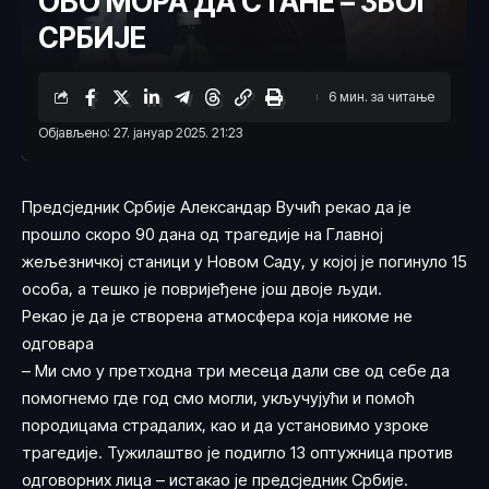
ОВО МОРА ДА СТАНЕ – ЗБОГ
СРБИЈЕ
6 мин. за читање
Објављено: 27. јануар 2025. 21:23
Предсједник Србије Александар Вучић рекао да је
прошло скоро 90 дана од трагедије на Главној
жељезничкој станици у Новом Саду, у којој је погинуло 15
особа, а тешко је повријеђене још двоје људи.
Рекао је да је створена атмосфера која никоме не
одговара
– Ми смо у претходна три месеца дали све од себе да
помогнемо где год смо могли, укључујући и помоћ
породицама страдалих, као и да установимо узроке
трагедије. Тужилаштво је подигло 13 оптужница против
одговорних лица – истакао је предсједник Србије.