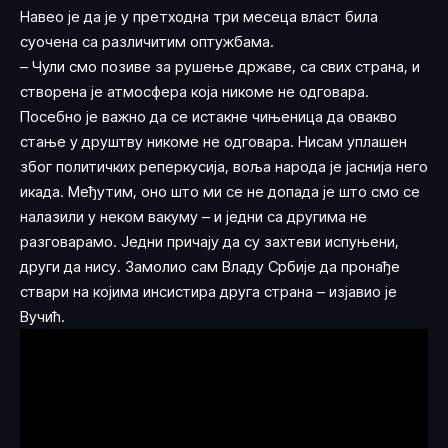
Навео је да је у претходна три месеца власт била
суочена са различитим оптужбама.
– Чули смо позиве за рушење државе, са свих страна, и
створена је атмосфера која никоме не одговара.
Посебно је важно да се истакне чињеница да овакво
стање у друштву никоме не одговара. Нисам уплашен
због политичких реперкусија, воља народа је јаснија него
икада. Међутим, оно што ми се не допада је што смо се
налазили у неком вакуму – и једни са другима не
разговарамо. Једни причају да су захтеви испуњени,
други да нису. Замолио сам Владу Србије да пронађе
ствари на којима инсистира друга страна – изјавио је
Вучић.