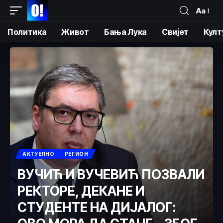
Аа
Политика
Живот
Бања Лука
Свијет
Култ
АКТУЕЛНО
РЕГИОН
ВУЧИЋ И ВУЧЕВИЋ ПОЗВАЛИ
РЕКТОРЕ, ДЕКАНЕ И
СТУДЕНТЕ НА ДИЈАЛОГ: