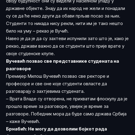
своју будућност они су видели у насилном упаду у
државне објекте. Знају да их народ не жели и понадали
су се да ће неко други да обави прљав посао за њих.
Студенти то никада нису рекли, нити им је тако нешто
било на уму – рекао је Вучић.
Навео је да је да су захтеви испунили зато што је, како је
рекао, држави важно да се студенти што прије врате у
своје студенске клупе.
Вучевић позвао све представнике студената на
разговоре
Премијер Милош Вучевић позвао све ректоре и
професоре и све оне које студенти овласте да
разговарају о захтјевима студената.
– Врата Владе су отворена, не прихватам флоскулу да је
прошло време за разговоре, увијек је време за
разговоре. Победник мора да буде само држава Србија
– каже Вучевић.
Брнабић: Не могу да дозволим бојкот рада