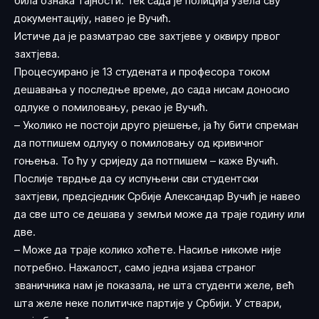
била ознака тајности. Тек сада је полиција узела сву
документацију, навео је Вучић.
Истиче да је разматрао све захтјеве у оквиру првог
захтјева.
Процесуирано је 13 студената и професора током
дешавања у последње време, до сада нисам доносио
одлуке о помиловању, рекао је Вучић.
– Уколико не постоји друго рјешење, ја ћу бити спреман
да потпишем одлуку о помиловању од кривичног
гоњења. То ћу у сриједу да потпишем – каже Вучић.
Послије тврдње да су испуњени сви студентски
захтјеви, предсједник Србије Александар Вучић је навео
да све што се дешава у земљи може да траје годину или
две.
– Може да траје колико хоћете. Насиље никоме није
потребно. Нажалост, само једна изјава страног
званичника нам је показала, не шта студенти желе, већ
шта желе неке политичке партије у Србији. У ствари,