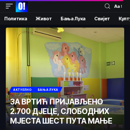
Аа
Политика
Живот
Бања Лука
Свијет
Култ
АКТУЕЛНО
БАЊА ЛУКА
ЗА ВРТИЋ ПРИЈАВЉЕНО
2.700 ДЈЕЦЕ, СЛОБОДНИХ
МЈЕСТА ШЕСТ ПУТА МАЊЕ