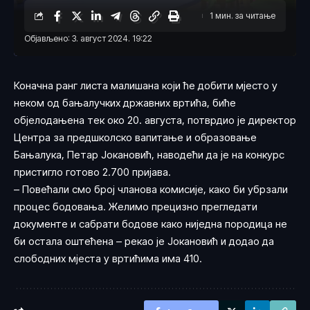
1 мин. за читање
Објављено: 3. август 2024. 19:22
Коначна ранг листа малишана који ће добити мјесто у
неком од бањалучких државних вртића, биће
објелодањена тек око 20. августа, потврдио је директор
Центра за предшколско вапитање и образовање
Бањалука, Петар Јокановић, наводећи да је на конкурс
пристигло готово 2.700 пријава.
– Повећали смо број чланова комисије, како би убрзали
процес бодовања. Желимо прецизно прегледати
документе и сабрати бодове како ниједна породица не
би остала оштећена – рекао је Јокановић и додао да
слободних мјеста у вртићима има 410.