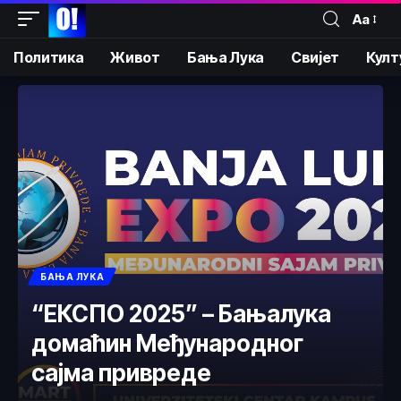
Аа
Политика
Живот
Бања Лука
Свијет
Култ
БАЊА ЛУКА
“ЕКСПО 2025” – Бањалука
домаћин Међународног
сајма привреде