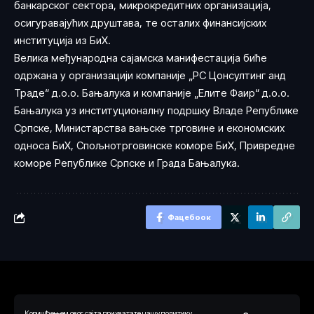
банкарског сектора, микрокредитних организација,
осигуравајућих друштава, те осталих финансијских
институција из БиХ.
Велика међународна сајамска манифестација биће
одржана у организацији компаније „РС Цонсултинг анд
Траде“ д.о.о. Бањалука и компаније „Елите Фаир“ д.о.о.
Бањалука уз институционалну подршку Владе Републике
Српске, Министарства вањске трговине и економских
односа БиХ, Спољнотрговинске коморе БиХ, Привредне
коморе Републике Српске и Града Бањалука.
Фацебоок
Коришћењем овог сајта прихватате нашу политику