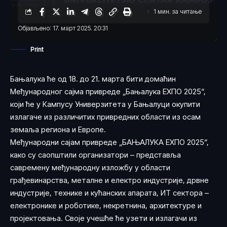
1 мин. за читање
Објављено: 17. март 2025. 20:31
Print
Бањалука ће од 18. до 21. марта бити домаћин
Међународног сајма привреде „Бањалука ЕXПО 2025“,
који ће у Кампусу Универзитета у Бањалуци окупити
излагаче из различитих привредних области из осам
земаља региона и Европе.
Међународни сајам привреде „БАЊАЛУКА ЕXПО 2025“,
како су саопштили организатори – представља
савремену међународну изложбу у области
грађевинарства, металне и електро индустрије, дрвне
индустрије, технике и кућанских апарата, ИТ сектора –
електронике и роботике, некретнина, архитектуре и
пројектовања. Своје учешће ће узети и излагачи из