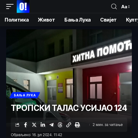
Аа
Политика
Живот
Бања Лука
Свијет
Култ
БАЊА ЛУКА
ТРОПСКИ ТАЛАС УСИЈАО 124
2 мин. за читање
Објављено: 16. јул 2024. 11:42