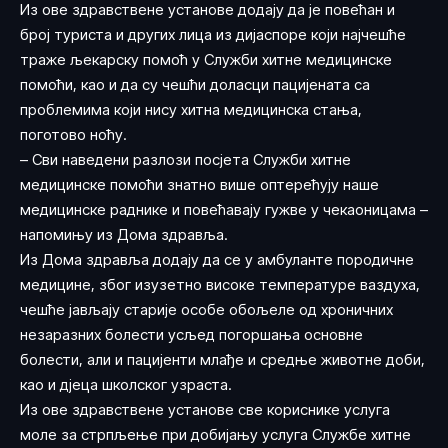
Из ове здравствене установе додају да је повећан и
број туриста и других лица из дијаспоре који најчешће
траже љекарску помоћ у Служби хитне медицинске
помоћи, као и да су чешћи доласци пацијената са
проблемима који нису хитна медицинска стања,
поготово ноћу.
– Сви наведени разлози посјета Служби хитне
медицинске помоћи знатно више оптерећују наше
медицинске раднике и повећавају гужве у чекаоницама –
напомињу из Дома здравља.
Из Дома здравља додају да се у амбуланте породичне
медицине, због изузетно високе температуре ваздуха,
чешће јављају старије особе обољеле од хроничних
незаразних болести усљед погоршања основне
болести, али и пацијенти млађе и средње животне доби,
као и дјеца школског узраста.
Из ове здравствене установе све кориснике услуга
моле за стрпљење при добијању услуга Службе хитне