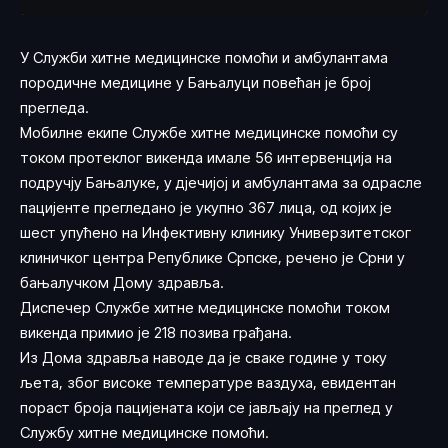
У Служби хитне медицинске помоћи и амбулантама
породичне медицине у Бањалуци повећан је број
прегледа.
Мобилне екипе Службе хитне медицинске помоћи су
током протеклог викенда имале 56 интервенција на
подручју Бањалуке, у дјечијој и амбулантама за одрасле
пацијенте прегледано је укупно 367 лица, од којих је
шест упућено на Инфективну клинику Универзитетског
клиничког центра Републике Српске, речено је Срни у
бањалучком Дому здравља.
Диспечер Службе хитне медицинске помоћи током
викенда примио је 218 позива грађана.
Из Дома здравља наводе да је сваке године у току
љета, због високе температуре ваздуха, евидентан
пораст броја пацијената који се јављају на преглед у
Службу хитне медицинске помоћи.