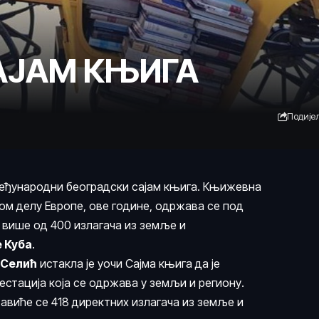
САЈАМ КЊИГА
Подије
 Међународни београдски сајам књига. Књижевна
вом делу Европе, ове године, одржава се под
е више од 400 излагача из земље и
е Куба
.
 Селић
истакла је уочи Сајма књига да је
фестација која се одржава у земљи и региону.
виће се 418 директних излагача из земље и