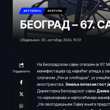
АКТУЕЛНО
КУЛТУРА
БЕОГРАД – 67. 
Објављено: 20. октобар 2024. 15:51
На Београдском сајму отворен је 67.
манифестација од највећег угледа у о
Подијелите
слоганом „Реч је слободна“, уз учешћ
иностранства.
Земља почасни гост ј
Директорка Београдског сајма
Данка
то најзначајнија и најпосећенија мани
„На овогодишњем Сајму књига предста