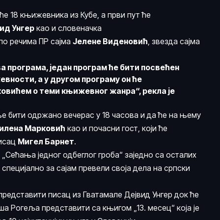
е 18 књижевника из Кубе, а први пут ће
ид Унгер
као и словеначка
 по речима ПР сајма
Јелене Виденовић
, звезда сајма
ва програма, један програм ће бити посвећен
вности, а у другом програму он ће
овићем о теми књижевног жанра“, рекла је
ње бити одржано вечерас у 18 часова и да ће на њему
илена Марковић
као и почасни гост, који ће
писац
Мигел Барнет
.
 „Сећања једног одбеглог гроба“ заједно са осталих
у специјално за сајам превели своја дела на српски
 представити писац из Гватамале Дејвид Унгер док ће
 Рогеља представити са књигом „13. месец“ која је