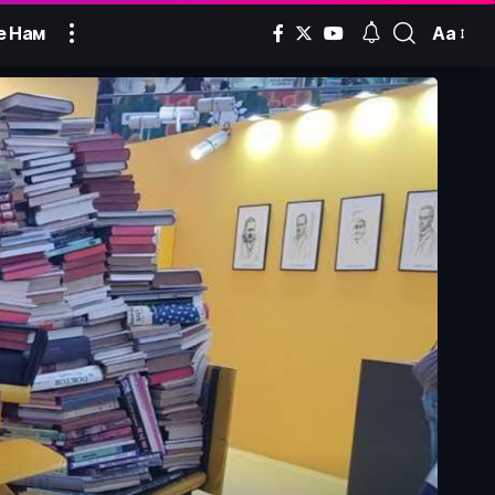
Аа
е Нам