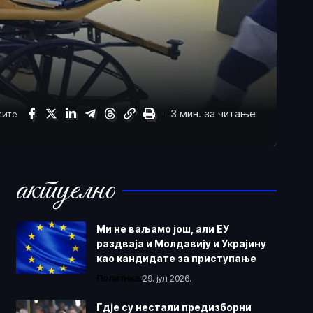
3 мин. за читање
лите
актуелно
Ми не ваљамо још, али ЕУ
раздваја и Молдавију и Украјину
као кандидате за приступање
Политика
29. јул 2026.
Гдје су нестали предизборни