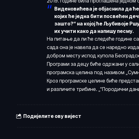
2019. године била проглашена једном о
Виденовићева је објаснила да ћ
којих ће једна бити посвећен д
зашто?“ на којој ће
Љубивоје Рш
их учити како да напишу песму.
На питање да ли ће следеће године са
сада она је навела да се наредно изд
добром месту испод купола Београдск
Програми за децу биће одржани у сали
програмска целина под називом „Сум
Кроз програмске целине биће предста
и различите трибине. „“Породични дани
Подијелите ову вијест