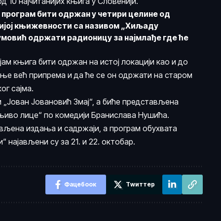
д 10 најчитанијих књига у Словенији.
е програм бити одржан у четири целине од
ечијој књижевности са називом „Хиљаду
умовић
одржати радионицу за најмлађе где ће
јам књига бити одржан на истој локацији као и до
ање већ припрема и да ће се он одржати на старом
ог сајма.
 „Јован Јовановић Змај“, а биће представљена
њиво лице“ по комедији Бранислава Нушића.
вљена издања и садржаји, а програм обухвата
“ најављени су за 21. и 22. октобар.
Фацебоок
Тwиттер