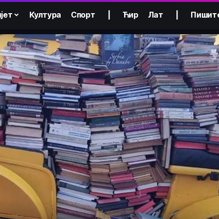
јет
Култура
Спорт
|
Ћир
Лат
|
Пишит