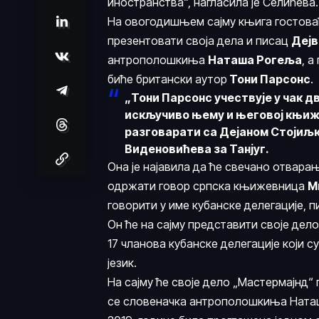
иностранства“, нагласила је Селићева.
На овогодишњем сајму књига гостоваћ
презентовати своја дела и писац
Дејв
антрополошкиња
Наташа Рогеља
, а
биће британски аутор
Тони Парсонс
.
„Тони Парсонс учествује у чак д
искључиво њему и његовој књиже
разговарати са Дејаном Стојиљк
Виденовићева за Танјуг.
Она је најавила да ће свечано отвара
одржати говор српска књижевница
М
говорити у име кубанске делегације, 
Он ће на сајму представити своје дело
17 чланова кубанске делегације који с
језик.
На сајму ће своје дело „Мастермајнд“
се словеначка антрополошкиња Наташа