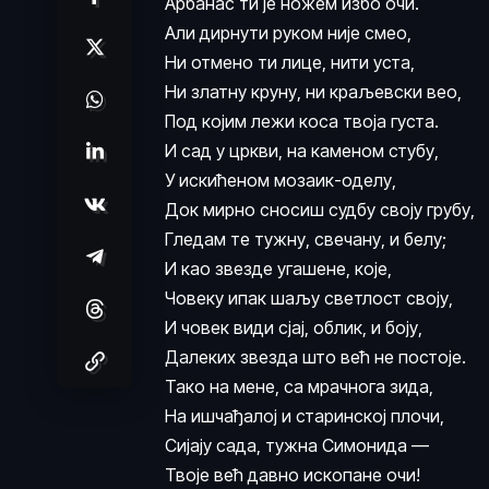
Арбанас ти је ножем избо очи.
Али дирнути руком није смео,
Ни отмено ти лице, нити уста,
Ни златну круну, ни краљевски вео,
Под којим лежи коса твоја густа.
И сад у цркви, на каменом стубу,
У искићеном мозаик-оделу,
Док мирно сносиш судбу своју грубу,
Гледам те тужну, свечану, и белу;
И као звезде угашене, које,
Човеку ипак шаљу светлост своју,
И човек види сјај, облик, и боју,
Далеких звезда што већ не постоје.
Тако на мене, са мрачнога зида,
На ишчађалој и старинској плочи,
Сијају сада, тужна Симонида —
Твоје већ давно ископане очи!