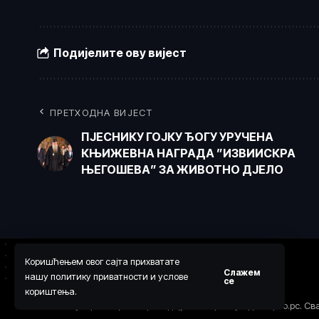
Подијелите ову вијест
ПРЕТХОДНА ВИЈЕСТ
ПЈЕСНИКУ ГОЈКУ ЂОГУ УРУЧЕНА
КЊИЖЕВНА НАГРАДА ”ИЗВИИСКРА
ЊЕГОШЕВА” ЗА ЖИВОТНО ДЈЕЛО
Коришћењем овог сајта прихватате
Слажем
нашу политику приватности и услове
се
кориштења.
© 2024 Ауторска права припадају веб порталу Одговорно.рс. Св