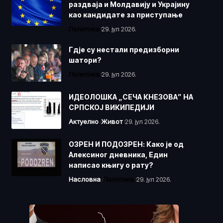
раздваја и Молдавију и Украјину
као кандидате за приступање
Политика
29. јул 2026.
Гдје су нестали предизборни
шатори?
Политика
29. јул 2026.
ИДЕОЛОШКА „СЕЧА КНЕЗОВА” НА
СРПСКОЈ ВИКИПЕДИЈИ
Актуелно
Живот
29. јул 2026.
ОЗРЕН И ПОДОЗРЕН: Како је од
Алексиног дневника, Един
написао књигу о рату?
Насловна
Политика
29. јул 2026.