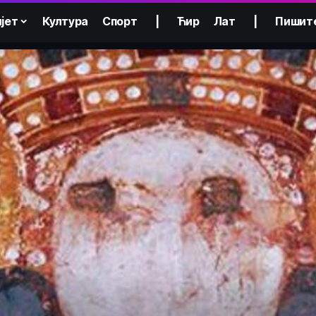
јет
Култура
Спорт
|
Ћир
Лат
|
Пишит