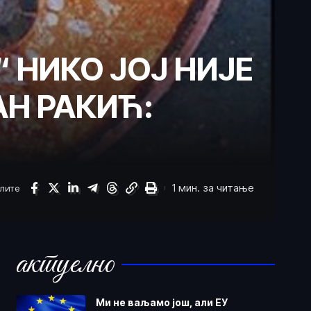
 НИКО ЈОЈ НИЈЕ
Н РАКИЋ:
1 мин. за читање
елите
актуелно
Ми не ваљамо још, али ЕУ