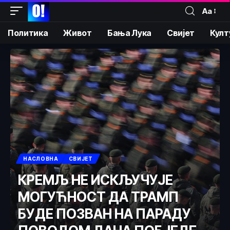
Аа
Политика
Живот
Бања Лука
Свијет
Култ
НАСЛОВНА
СВИЈЕТ
КРЕМЉ НЕ ИСКЉУЧУЈЕ
МОГУЋНОСТ ДА ТРАМП
БУДЕ ПОЗВАН НА ПАРАДУ