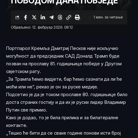
ПОВОДОМ ДАНА ПОБЈЕДЕ
1 мин. за читање
Објављено: 12. фебруар 2026. 08:12
Портпарол Кремља Дмитриј Песков није искључио
могућност да предсједник САД Доналд Трамп буде
позван на прославу 81. годишњице победе у Другом
свјетском рату.
„За Трампа ћемо видјети, бар ћемо сазнати да ли ће
моћи или не“, рекао је он за руске медије.
Подсетио је да је током прославе 80. годишњице било
доста страних гостију и да их је руски лидер Владимир
Путин све примио.
Како је додао, то је била прилика и за билатералне
контакте.
„Тешко ће бити да се сваке године понови исти број