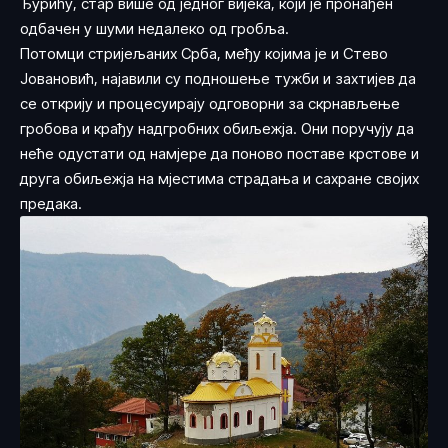
Ђурићу, стар више од једног вијека, који је пронађен
одбачен у шуми недалеко од гробља.
Потомци стријељаних Срба, међу којима је и Стево
Јовановић, најавили су подношење тужби и захтијев да
се открију и процесуирају одговорни за скрнављење
гробова и крађу надгробних обиљежја. Они поручују да
неће одустати од намјере да поново поставе крстове и
друга обиљежја на мјестима страдања и сахране својих
предака.