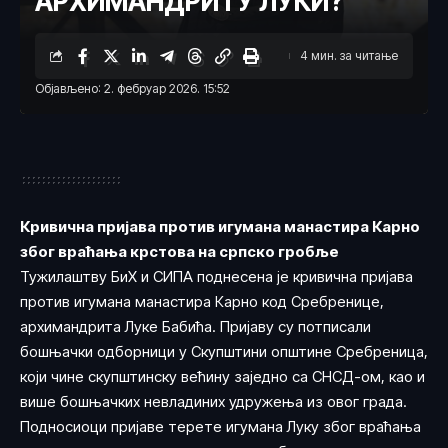
АРХИМАНДРИТУ ЛУКИ?
4 мин. за читање
Објављено: 2. фебруар 2026. 15:52
Кривична пријава против игумана манастира Карно
због враћања крстова на српско гробље
Тужилаштву БиХ и СИПА поднесена је кривична пријава
против игумана манастира Карно код Сребренице,
архимандрита Луке Бабића. Пријаву су потписали
бошњачки одборници у Скупштини општине Сребреница,
који чине скупштинску већину заједно са СНСД-ом, као и
више бошњачких невладиних удружења из овог града.
Подносиоци пријаве терете игумана Луку због враћања