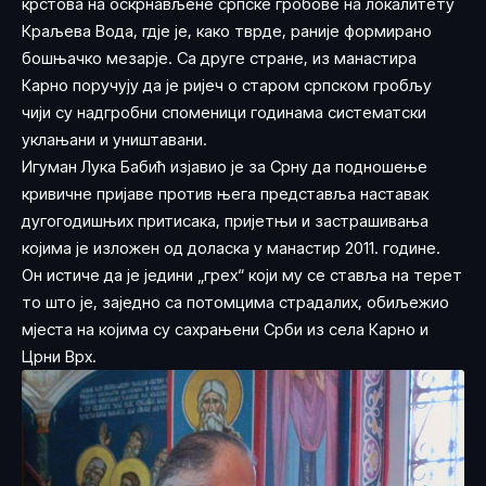
крстова на оскрнављене српске гробове на локалитету
Краљева Вода, гдје је, како тврде, раније формирано
бошњачко мезарје. Са друге стране, из манастира
Карно поручују да је ријеч о старом српском гробљу
чији су надгробни споменици годинама систематски
уклањани и уништавани.
Игуман Лука Бабић изјавио је за Срну да подношење
кривичне пријаве против њега представља наставак
дугогодишњих притисака, пријетњи и застрашивања
којима је изложен од доласка у манастир 2011. године.
Он истиче да је једини „грех“ који му се ставља на терет
то што је, заједно са потомцима страдалих, обиљежио
мјеста на којима су сахрањени Срби из села Карно и
Црни Врх.