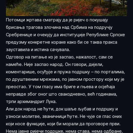
Потомци жртава сматрају да је ријеч о покушају
брисања трагова злочина над Србима на подручју
Сребренице и очекују да институције Републике Српске
предузму конкретне кораке како би се таква пракса
зауставила и истина сачувала.
Одговор на питање ко је заспао, нажалост, сам се
намеће. Није заспао народ. Он говори, дијели,
коментарише, осуђује и пружа подршку – по порталима,
по друштвеним мрежама, по јавном простору који му је
преостао. У том гласу има бриге и гњева и осјећаја
неправде због оног што свакодневно, већ годинама,
трпи архимандрит Лука.
Али док народ не ћути, док шаље љубав и подршку и
узноси молитве, званичници ћуте. Не чује се глас оних
који носе функције, који би морали да проговоре први.
Нема јавне ријечи подршке, нема става, нема одбране.