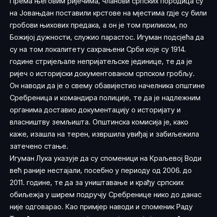
Према његовим ријечима, чланови српских породица су
на Јовањдан поставили крстове на мјестима гдје су били
гробови њихових предака, а он је том приликом, по
Божијој дужности, служио парастос. Игуман подсјећа да
су на том локалитету сахрањени Срби које су 1914.
године стријељале непријатељске јединице, те да је
ријеч о историјски документованом српском гробљу.
Он наводи да је о свему обавијестио начелника општине
Сребреница и командира полиције, те да је надлежним
органима доставио документацију о историјату и
власништву земљишта. Општинска комисија је, како
каже, изашла на терен, извршила увиђај и забиљежила
затечено стање.
Игуман Лука указује да су споменици на Краљевој Води
већ раније нестајали, посебно у периоду од 2006. до
2011. године, те да за уништавање и крађу српских
обиљежја у ширем подручју Сребренице нико до данас
није одговарао. Као примјер наводи и споменик Раду