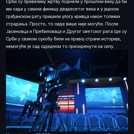
Срби су превелику жртву поднели у прошлом веку да би
им сада у самом финишу двадесетог века и у једном
грађанском рату пришили улогу кривца након толиких
страдања. Просто, то овде више није могуће. После
Јасеновца и Пребиловаца и Другог светског рата где су
Срби у сваком сукобу били на правој страни историје,
немогуће је сад одједном то преокренути на силу.