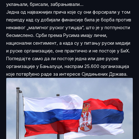
уклањали, брисали, забрањивали…
Једна од најважнијих прича које су они форсирали у том
периоду кад су добијали финансије била је борба против
некаквог „малигног руског утицаја“, што је у потпуности
бесмислено. Срби према Русима имају лични,
национални сентимент, а када су у питању руски медији
и руске организације, оне практично и не постоје у БиХ.
Погледајте само да ли постоје једна или две руске
организације у Бањалуци, наспрам 25.600 организација
које потврђено раде за интересе Сједињених Држава.