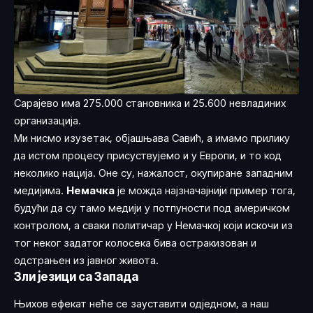
Сарајево има 275.000 становника и 25.600 невладиних
организација.
Ми нисмо изузетак, објашњава Савић, а имамо прилику
да истом процесу присуствујемо и у Европи, и то код
неколико нација. Оне су, нажалост, окупиране западним
медијима.
Немачка
је можда најзначајнији пример тога,
будући да су тамо медији у потпуности под америчком
контролом, а сваки политичар у Немачкој који искочи из
тог неког задатог колосека бива остракизован и
одстрањен из јавног живота.
Зли језици са Запада
Њихов ефекат неће се зауставити одједном, а наш