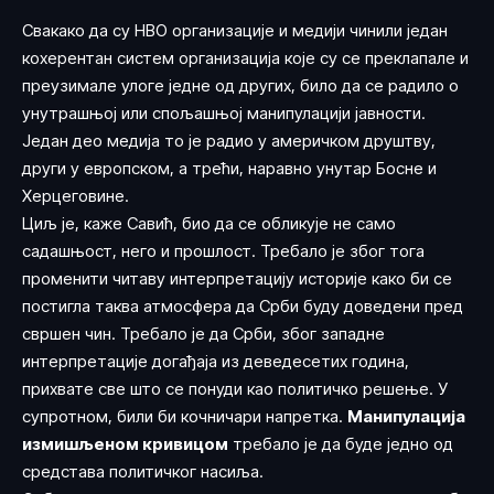
Свакако да су НВО организације и медији чинили један
кохерентан систем организација које су се преклапале и
преузимале улоге једне од других, било да се радило о
унутрашњој или спољашњој манипулацији јавности.
Један део медија то је радио у америчком друштву,
други у европском, а трећи, наравно унутар Босне и
Херцеговине.
Циљ је, каже Савић, био да се обликује не само
садашњост, него и прошлост. Требало је због тога
променити читаву интерпретацију историје како би се
постигла таква атмосфера да Срби буду доведени пред
свршен чин. Требало је да Срби, због западне
интерпретације догађаја из деведесетих година,
прихвате све што се понуди као политичко решење. У
супротном, били би кочничари напретка.
Манипулација
измишљеном кривицом
требало је да буде једно од
средстава политичког насиља.