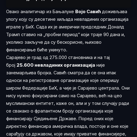
Овако аналитичар из Бањалуке
Војо Савић
доживљава
улогу коју су десетине хиљада невладиних организација
играле у БиХ. Сада их је амерички председник Доналд
Трамп ставио на „пробни период“ који траје 90 дана и,
уколико закључе да су бескорисне, њихово
финансирање биће укинуто.
Сарајево је град од 275.000 становника и на тај
број
25.600 невладиних организација
није
занемарљива бројка. Савић сматра да се она ипак
односи на регистроване организације које оперишу
широм Федерације БиХ, а чије је Сарајево централа. Они
нису нужно фокусирани само на Сарајево, већ на цео
муслимански ентитет, каже он, али и у том случају ради
се свакако о фрапантном броју организација које
финансирају Сједињене Државе. Поред оних које
директно финансира америчка влада, постоје и оне које
сарађују са државом, које имају приватне финансијере,