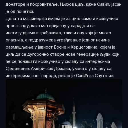
донаторе и покровитеље. Њихов циљ, каже Савић, јасан
је од почетка.
Цела та машинерија имала је за циљ само и искључиво
пропаганду, како материјалну у сарадњи са
институцијама и грађанима, тако и ону која је много
опаснија, а подразумева уграђивање једног начина
размишљања у јавност Босне и Херцеговине, којем је
циљ да се дугорочно створе нове генерације људи који
ће се понашати искључиво у складу са интересима
Сједињених Америчких Држава, уместо у складу са
интересима свог народа, рекао је Савић за Спутњик.