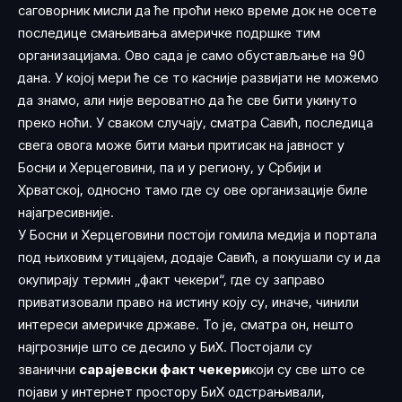
саговорник мисли да ће проћи неко време док не осете
последице смањивања америчке подршке тим
организацијама. Ово сада је само обустављање на 90
дана. У којој мери ће се то касније развијати не можемо
да знамо, али није вероватно да ће све бити укинуто
преко ноћи. У сваком случају, сматра Савић, последица
свега овога може бити мањи притисак на јавност у
Босни и Херцеговини, па и у региону, у Србији и
Хрватској, односно тамо где су ове организације биле
најагресивније.
У Босни и Херцеговини постоји гомила медија и портала
под њиховим утицајем, додаје Савић, а покушали су и да
окупирају термин „факт чекери“, где су заправо
приватизовали право на истину коју су, иначе, чинили
интереси америчке државе. То је, сматра он, нешто
најгрозније што се десило у БиХ. Постојали су
званични
сарајевски факт чекери
који су све што се
појави у интернет простору БиХ одстрањивали,