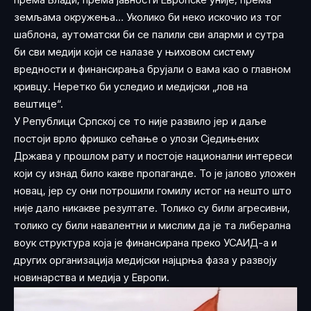
земљама окружења… Уколико би неко искочио из тог
шаблона, аутоматски би се палили сви аларми и сутра
би сви медији који се налазе у њиховом систему
вредности и финансирања брујали о вама као о главном
кривцу. Неретко би уследио и медијски „лов на
вештице“.
У Републици Српској се то није развило јер и даље
постоји врло фришко сећање о улози Сједињених
Држава у прошлом рату и постоје национални интереси
који су изнад било какве пропаганде. То је јалово уложен
новац, јер су они потрошили гомилу истог на нешто што
није дало никакве резултате. Толико су били агресивни,
толико су били навалентни и мислим да је та либерална
воук структура која је финансирана преко УСАИД-а и
других организација медијски најцрња фаза у развоју
новинарства и медија у Европи.