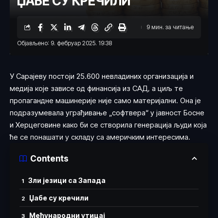
ЏАБЕ СУ КРЕЧИЛИ
9 мин. за читање
Објављено: 9. фебруар 2025. 19:38
У Сарајеву постоји 25.600 невладиних организација и
медија које зависе од финансија из САД, а циљ те
пропагандне машинерије није само материјални. Она је
подразумевала уграђивање „софтвера“ у јавност Босне
и Херцеговине како би се створила генерација људи која
ће се понашати у складу са америчким интересима.
Contents
Зли језици са Запада
Џабе су кречили
Међународни утицај