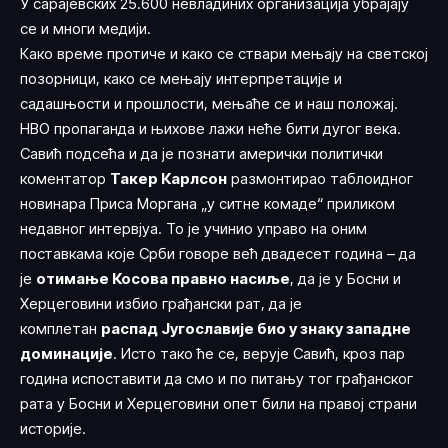
У сарајевских 25.600 невладиних организација убрајају
се и многи медији.
Како време протиче и како се ствари мењају на светској
позорници, како се мењају интерпретације и
садашњости и прошлости, мењаће се и наш положај.
НВО пропаганда и њихове лажи неће бити дугог века.
Савић подсећа и да је познати амерички политички
коментатор
Такер Карлсон
размонтирао таблоидног
новинара Приса Моргана „у ситне комаде“ приликом
недавног интервјуа. То је учинио управо на оним
поставкама које Срби говоре већ двадесет година – да
је
отимање Косова правно насиље
, да је у Босни и
Херцеговини избио грађански рат, да је
комплетан
распад Југославије био у знаку западне
доминације
. Исто тако ће се, верује Савић, кроз пар
година испоставити да смо и по питању тог грађанског
рата у Босни и Херцеговини опет били на правој страни
историје.