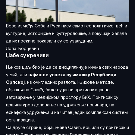
Везе између Срба и Руса нису само геополитичке, већ и
културне, историјске и културолошке, а покушаји Запада
да их прекине показали су се узалудним.
Лола Ђорђевић
Џабе су кречили
Њихов циљ био је да се дисциплинује кичма свих народа
у БиХ, али
најмање успеха су имали у Републици
Српској
, из очигледних разлога. Њихове методе,
објашњава Савић, биле су јавни притисак и јавно
заговарање у медијском простору БиХ. Притисак су
вршили кроз деловање на удружење новинара, на
еснафска удружења и на читав један комплексан систем
организација.
Са друге стране, објашњава Савић, вршили су притисак и
према Влади, према јавности Европске уније, према