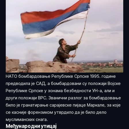
НАТО бомбардовање Републике Српске 1995. године
предводила је САД, а бомбардовани су положаји Војске
Републике Српске у зонама безбедности УН-а, али и
други положаји ВРС. Званични разлог за бомбардовање
било је гранатирање сарајевске пијаце Маркале, за које
се касније форензиком утврдило да је било дело
муслиманских снага.
Међународни утицај