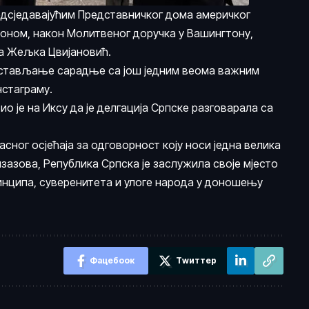
едсједавајућим Представничког дома америчког
оном, након Молитвеног доручка у Вашингтону,
ва Жељка Цвијановић.
постављање сарадње са још једним веома важним
нстаграму.
 је на Иксу да је делгација Српске разговарала са
јасног осјећаја за одговорност коју носи једна велика
изазова, Република Српска је заслужила своје мјесто
ринципа, суверенитета и улоге народа у доношењу
Фацебоок
Тwиттер