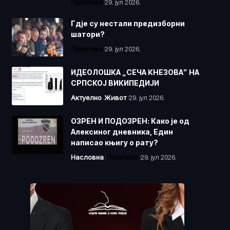
Политика
29. јул 2026.
Гдје су нестали предизборни
шатори?
Политика
29. јул 2026.
ИДЕОЛОШКА „СЕЧА КНЕЗОВА” НА
СРПСКОЈ ВИКИПЕДИЈИ
Актуелно
Живот
29. јул 2026.
ОЗРЕН И ПОДОЗРЕН: Како је од
Алексиног дневника, Един
написао књигу о рату?
Насловна
Политика
29. јул 2026.