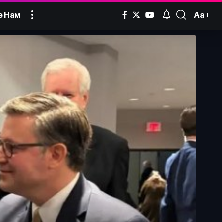
Аа
е Нам