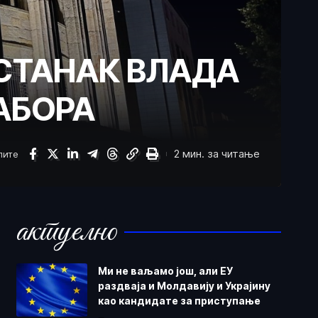
АСТАНАК ВЛАДА
АБОРА
2 мин. за читање
лите
актуелно
Ми не ваљамо још, али ЕУ
раздваја и Молдавију и Украјину
као кандидате за приступање