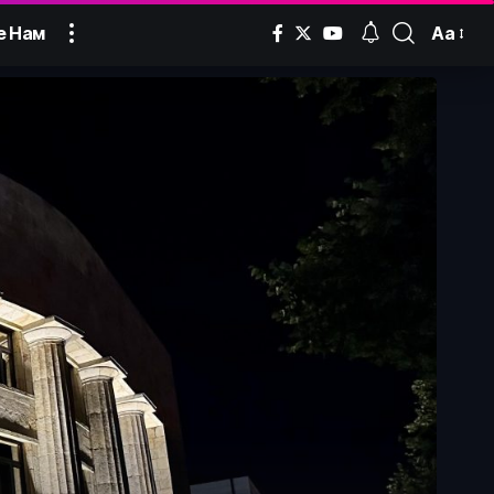
Аа
е Нам