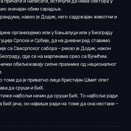
а причати и написати, истичући да нема сектора у
авио значајан обим сарадње.
рандума, навео је Додик, него садржајан животни и
одине организујемо или у Бањалуци или у Београду
уција Српске и Србије, да на дневни ред ставимо
е са Свесрпског сабора – рекао је Додик, након
еограду, гдје се на маргинама срео са Вучићем.
еднички обиљежавају силне празнике од националног
и.
 о томе да је приватно лице Кристијан Шмит опет
ава да сруши и БиХ.
стиже најбољи начин да сруши БиХ. То најбоље ради
 БиХ јача, он највише ради на томе да она нестане –