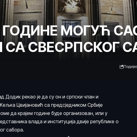
 ГОДИНЕ МОГУЋ С
 СА СВЕСРПСКОГ С
Подије
 Додик рекао је да су он и српски члан и
Жељка Цвијановић са предсједником Србије
ме да крајем године буде организован, или у
едставника влада и институција двије републике о
ог сабора.