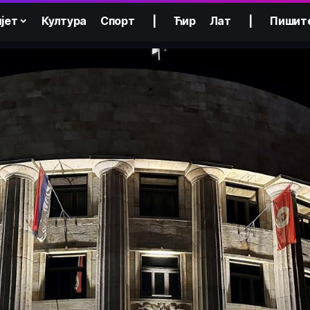
јет
Култура
Спорт
|
Ћир
Лат
|
Пишит