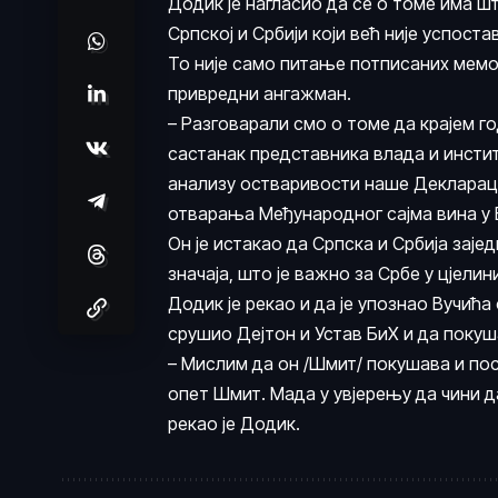
Додик је нагласио да се о томе има шт
Српској и Србији који већ није успост
То није само питање потписаних мемо
привредни ангажман.
– Разговарали смо о томе да крајем г
састанак представника влада и инстит
анализу остваривости наше Декларациј
отварања Међународног сајма вина у Б
Он је истакао да Српска и Србија зај
значаја, што је важно за Србе у цјелин
Додик је рекао и да је упознао Вучића
срушио Дејтон и Устав БиХ и да покуш
– Мислим да он /Шмит/ покушава и по
опет Шмит. Мада у увјерењу да чини да
рекао је Додик.