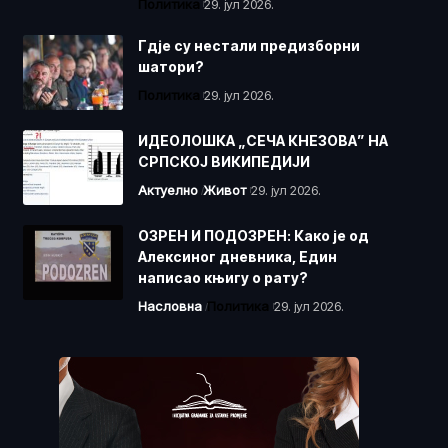
Политика
29. јул 2026.
Гдје су нестали предизборни
шатори?
Политика
29. јул 2026.
ИДЕОЛОШКА „СЕЧА КНЕЗОВА” НА
СРПСКОЈ ВИКИПЕДИЈИ
Актуелно
Живот
29. јул 2026.
ОЗРЕН И ПОДОЗРЕН: Како је од
Алексиног дневника, Един
написао књигу о рату?
Насловна
Политика
29. јул 2026.