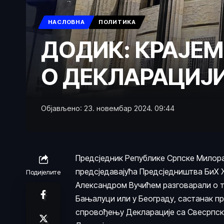
НАСЛОВНА
ПОЛИТИКА
ДОДИК: КРАЈЕМ
О ДЕКЛАРАЦИЈИ
Објављено: 23. новембар 2024. 09:44
Предсједник Републике Српске Милорад
предсједавајућа Предсједништва БиХ 
Подијелите
Александром Вучићем разговарали о то
Бањалуци или у Београду, састанак пр
спровођењу Декларације са Свесрпск