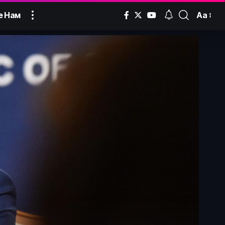
Аа
е Нам