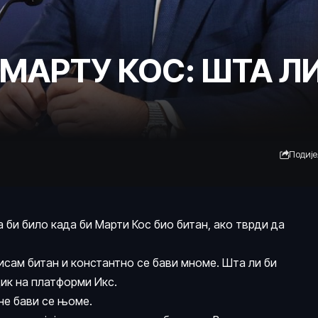
МАРТУ КОС: ШТА ЛИ
Подиј
 би било када би Марти Кос био битан, ако тврди да
 нисам битан и константно се бави мноме. Шта ли би
дик на платформи Икс.
 не бави се њоме.