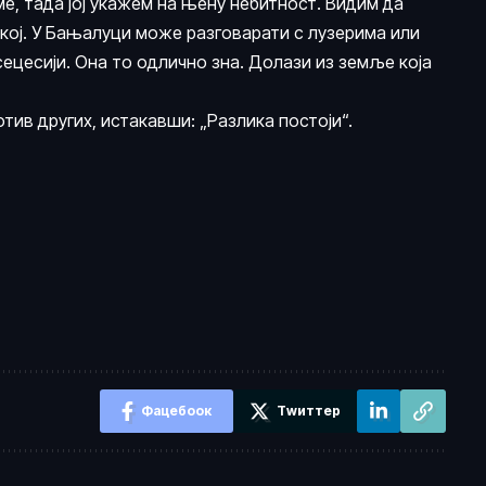
ме, тада јој укажем на њену небитност. Видим да
кој. У Бањалуци може разговарати с лузерима или
сецесији. Она то одлично зна. Долази из земље која
отив других, истакавши: „Разлика постоји“.
Фацебоок
Тwиттер