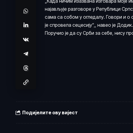
„Када ничим изазвана изговара моје и
најављује разговоре у Републици Српс
сама са собом у огледалу. Говори и о 
је спровела сецесију“,, навео је Додик.
Поручио је да су Срби за себе, нису пр
Подијелите ову вијест