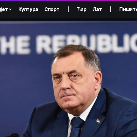
јет
Култура
Спорт
|
Ћир
Лат
|
Пишит