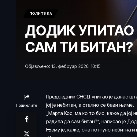
ПОЛИТИКА
ДОДИК УПИТАО 
САМ ТИ БИТАН?
Објављено: 13. фебруар 2026. 10:15
Предсједник СНСД упитао је данас шта
јој је небитан, а стално се бави њиме.
Подијелите
„Марта Кос, ма ко то био, каже да јој
радила да сам битан?“, написао је До
Њему је, каже, она потпуно небитна и