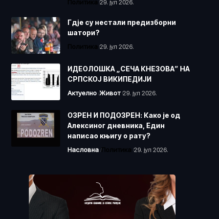
Политика
29. јул 2026.
Гдје су нестали предизборни
шатори?
Политика
29. јул 2026.
ИДЕОЛОШКА „СЕЧА КНЕЗОВА” НА
СРПСКОЈ ВИКИПЕДИЈИ
Актуелно
Живот
29. јул 2026.
ОЗРЕН И ПОДОЗРЕН: Како је од
Алексиног дневника, Един
написао књигу о рату?
Насловна
Политика
29. јул 2026.