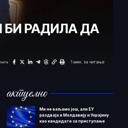
 БИ РАДИЛА ДА
1 мин. за читање
елите
актуелно
Ми не ваљамо још, али ЕУ
раздваја и Молдавију и Украјину
као кандидате за приступање