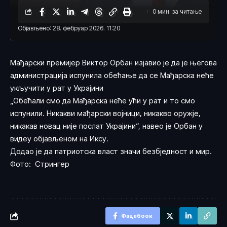
0 мин. за читање
Објављено: 28. фебруар 2026. 11:20
Мађарски премијер Виктор Орбан изјавио је да је његова
администрација испунила обећање да се Мађарска неће
укључити у рат у Украјини
„Обећали смо да Мађарска неће ући у рат и то смо
испунили. Никакви мађарски војници, никакво оружје,
никакав новац није послат Украјини“, навео је Орбан у
видеу објављеном на Иксу.
Додао је да патриотска власт значи безбједност и мир.
Фото: Стрингер
Фацебоок