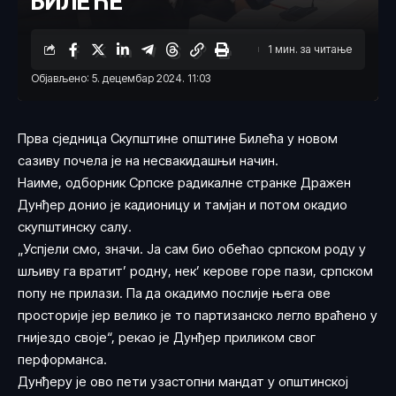
БИЛЕЋЕ
1 мин. за читање
Објављено: 5. децембар 2024. 11:03
Прва сједница Скупштине општине Билећа у новом
сазиву почела је на несвакидашњи начин.
Наиме, одборник Српске радикалне странке Дражен
Дунђер донио је кадионицу и тамјан и потом окадио
скупштинску салу.
„Успјели смо, значи. Ја сам био обећао српском роду у
шљиву га вратит’ родну, нек’ керове горе пази, српском
попу не прилази. Па да окадимо послије њега ове
просторије јер велико је то партизанско легло враћено у
гнијездо своје“, рекао је Дунђер приликом свог
перформанса.
Дунђеру је ово пети узастопни мандат у општинској