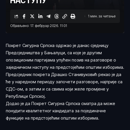
НАСТУПУ
1 мин. за читање
Објављено: 17. фебруар 2026. 11:01
Покрет Сигурна Српска одржао је данас сједницу
Предсједништва у Бањалуци, са које је другим
опозиционим партијама упућен позив на разговоре о
заједничком наступу на предстојећим општим изборима.
Предсједник покрета Драшко Станивуковић рекао је да
ће у наредном периоду започети разговоре, најприје са
СДС-ом, а затим и са свима који желе промјене у
Републици Српској.
Додао је да Покрет Сигурна Српска сматра да може
понудити квалитетног кандидата за појединачне
функције на предстојећим општим изборима.