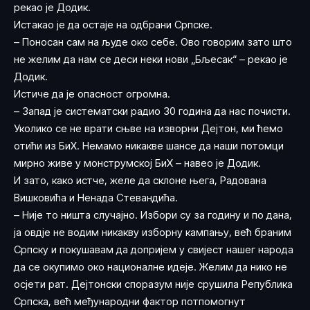
рекао је Додик.
Истакао је да остаје на одбрани Српске.
– Поносан сам на људе око себе. Ово говорим зато што
не желим да нам се деси неки нови „Бљесак“ – рекао је
Додик.
Истиче да је опасност огромна.
– Запад је систематски радио 30 година да нас почисти.
Уколико се не врати сњве на изворни Дејтон, ми ћемо
отићи из БиХ. Немамо никакве шансе да наши потомци
мирно живе у монструмској БиХ – навео је Додик.
И зато, како истче, желе да склоне њега, Радована
Вишковића и Ненада Стевандића.
– Није то ништа случајно. Избори су за годину и по дана,
ја овдје не водим никакву изборну кампању, већ браним
Српску и покушавам да допријем у свијест нашег народа
да се окупимо око националне идеје. Желим да нико не
осјети рат. Дејтонски споразум није срушила Република
Српска, већ међународни фактор потпомогнут