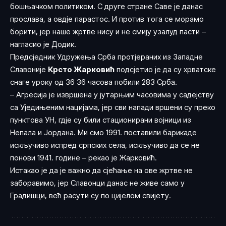
бошњачком политиком. С друге стране Саве је данас
прослава, а овдје парастос. И против тога се морамо
борити, јер наше жртве нису и не смију узалуд пасти –
нагласио је Додик.
Предсједник Удружења Срба протјераних из Западне
Славоније
Крсто Жарковић
подсјетио је да су хрватске
снаге уроку од 36 36 часова побили 283 Срба.
– Агресија је извршена у јутарњим часовима у садејству
са Уједињеним нацијама, јер сви напади вршени су преко
пунктова УН, гдје су били стационирани војници из
Непала и Јордана. Ми смо 1991. поставили барикаде
искључиво испред српских села, искључиво да се не
понови 1941. године – рекао је Жарковић.
Истакао је да је важно да сјећање на ове жртве не
заборавимо, јер Славонци данас не живе само у
Градишци, већ расути су по цијелом свијету.