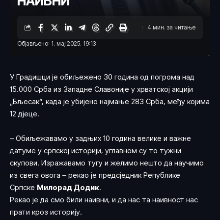
НАИВНИ
4 мин. за читање
Објављено: 1. мај 2025. 19:13
У Градишци је обиљежено 30 година од погрома над
15.000 Срба из Западне Славоније у хрватској акцији
„Бљесак“, када је убијено најмање 283 Срба, међу којима
12 дјеце.
– Обиљежавамо у задњих 10 година велике и важне
датуме у српској историји, углавном су то тужни
скупови. Изражавамо тугу и желимо нешто да научимо
из свега овога – рекао је предсједник Републике
Српске
Милорад Додик
.
Рекао је да смо били наивни, и да нас та наивност нас
прати кроз историју.