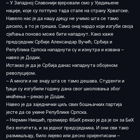
– У Западној Славонији вјеровали смо у Уједињене
нације, које су потпуно тада стале на страну Хрватске.
Навело нас је да нашу дјецу не учимо шта се тамо
десило, а то је грешка. Само онај нардо који изгуби своја
сјећања поново може бити нападнут. Како каже
предсједник Србије Александар Вучић, Србија и
Република Српска нападнути су и изнутра и извана –
навео је Додик.
Истакао је да је Србија данас нападнута обојеном
револуцијом.
– А многи и не знају шта се тамо дешава. Студенти и
ђаци су изгубили годину дана свог школовања због
инаћења – рекао је Додик.
Навео је да заједнички циљ свих бошњачких партија
јесте да се укине Републике Српска.
– Нермин Никшић, премијер ФБиХ рекао је да је он за БиХ
без ентитета, и за једног предсједника. И они сви тако
размишљају, било лијево или десно оријентисани –