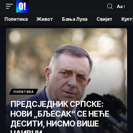
Аа
Политика
Живот
Бања Лука
Свијет
Култ
ПОЛИТИКА
ПРЕДСЈЕДНИК СРПСКЕ:
НОВИ „БЉЕСАК“ СЕ НЕЋЕ
ДЕСИТИ, НИСМО ВИШЕ