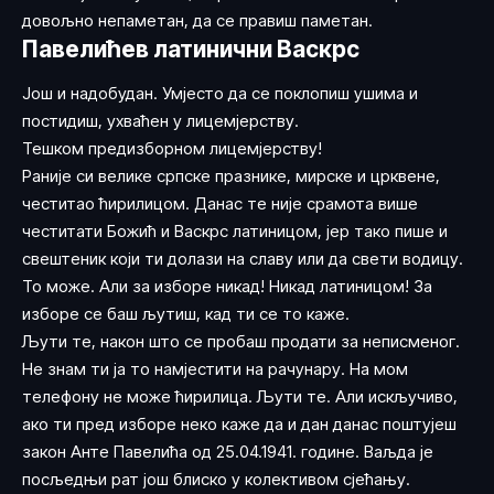
довољно непаметан, да се правиш паметан.
Павелићев латинични Васкрс
Још и надобудан. Умјесто да се поклопиш ушима и
постидиш, ухваћен у лицемјерству.
Тешком предизборном лицемјерству!
Раније си велике српске празнике, мирске и црквене,
честитао ћирилицом. Данас те није срамота више
честитати Божић и Васкрс латиницом, јер тако пише и
свештеник који ти долази на славу или да свети водицу.
То може. Али за изборе никад! Никад латиницом! За
изборе се баш љутиш, кад ти се то каже.
Љути те, након што се пробаш продати за неписменог.
Не знам ти ја то намјестити на рачунару. На мом
телефону не може ћирилица. Љути те. Али искључиво,
ако ти пред изборе неко каже да и дан данас поштујеш
закон Анте Павелића од 25.04.1941. године. Ваљда је
посљедњи рат још блиско у колективом сјећању.