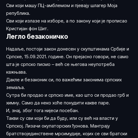
Сви који машу ПЦ-амблемом и пјевају шлагер Моја
република.
Сви који излазе на изборе, а по закону који је прописао
Кристијан фон Шит.
Легло безаконичко
Надаље, постоји закон донесен у скупштинама Србије и
Српске, 15.09.2021. године. Он прејасно говори, не само
шта је српско писмо – већ се његова неупотреба
кажњава.
Дакле и безаконик си, по важећим законима српских
земаља.
Сутра би продао и српско име, као што си продао грб и
химну. Само да неко хоће понудити какве паре.
И, знај, због тога нијеси посебан.
Такви су сви који би да буду, или су већ на власти у
Српској. Лизачи окупаторских ђонова. Мантрају
братствојединствене мрсимудије, којих се сви братски