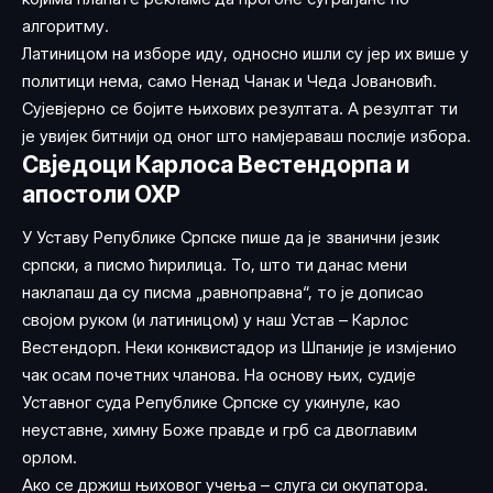
алгоритму.
Латиницом на изборе иду, односно ишли су јер их више у
политици нема, само Ненад Чанак и Чеда Јовановић.
Сујевјерно се бојите њихових резултата. А резултат ти
је увијек битнији од оног што намјераваш послије избора.
Свједоци Карлоса Вестендорпа и
апостоли ОХР
У Уставу Републике Српске пише да је званични језик
српски, а писмо ћирилица. То, што ти данас мени
наклапаш да су писма „равноправна“, то је дописао
својом руком (и латиницом) у наш Устав – Карлос
Вестендорп. Неки конквистадор из Шпаније је измјенио
чак осам почетних чланова. На основу њих, судије
Уставног суда Републике Српске су укинуле, као
неуставне, химну Боже правде и грб са двоглавим
орлом.
Ако се држиш њиховог учења – слуга си окупатора.