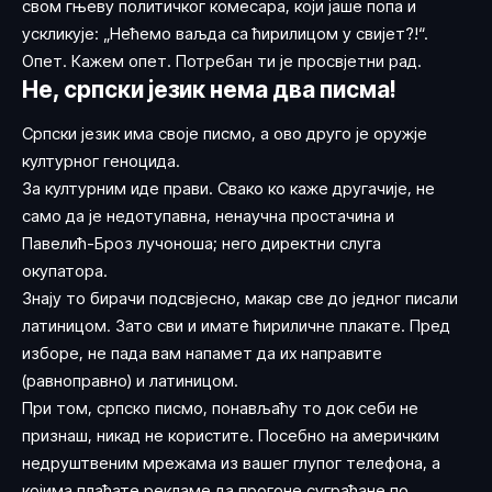
свом гњеву политичког комесара, који јаше попа и
ускликује: „Нећемо ваљда са ћирилицом у свијет?!“.
Опет. Кажем опет. Потребан ти је просвјетни рад.
Не, српски језик нема два писма!
Српски језик има своје писмо, а ово друго је оружје
културног геноцида.
За културним иде прави. Свако ко каже другачије, не
само да је недотупавна, ненаучна простачина и
Павелић-Броз лучоноша; него директни слуга
окупатора.
Знају то бирачи подсвјесно, макар све до једног писали
латиницом. Зато сви и имате ћириличне плакате. Пред
изборе, не пада вам напамет да их направите
(равноправно) и латиницом.
При том, српско писмо, понављаћу то док себи не
признаш, никад не користите. Посебно на америчким
недруштвеним мрежама из вашег глупог телефона, а
којима плаћате рекламе да прогоне суграђане по