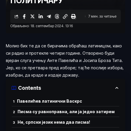
ПОЛИТИЧАРУ
7 мин. за читање
Објављено: 18. септембар 2024. 13:16
Молио бих те да се бирачима обраћаш латиницом, како
си радио и протекле четири године. Отворено буди
вјеран слуга учењу Анте Павелића и Јосипа Броза Тита.
Јер, ко се претвара пред изборе; тај ће послије избора,
изабран, да краде и издаје државу.
Contents
Павелићев латинични Васкрс
Писма су равноправна, али ја једно затирем
Не, српски језик нема два писма!