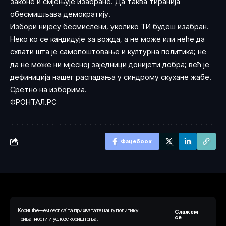
законе и смјењује изабране. Да таква тиранија
обесмишљава демократију.
Избори нијесу бесмислени, уколико ТИ будеш изабран.
Неко ко се кандидује за вожда, а не може или неће да
схвати шта је самопоштовање и културна политика; не
да не може ни мјесној заједници донијети добра; већ је
дефиниција нашег распадања у синдрому скухане жабе.
Сретно на изборима.
ФРОНТАЛ.РС
Фацебоок
Коришћењем овог сајта прихватате нашу политику
Слажем
© 2024 Ауторска права припадају веб порталу Одговорно.рс. Сва
се
приватности и услове кориштења.
права су задржана.