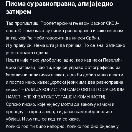
Писма су равноправна, али ја једно
затирем
Тад пропиштиш. Пролетерским гњевом расног СКОЈ-
евца. О томе како су писма равноправна и како нијесам
ја тај, који ће теби говорити да нијеси Србин.
И у праву си. Нема шта ја да причам. То се зна. Записано
је стотинама година.
Ништа није тако умоболно јадно, као кад неки Павелић-
Броз питомац, као ти, који се управо фотографисао за
ћирилични политички плакат, а да би добио мало власти
и постао неко, каже: „српски језик има два равноправна
писма“ – (АЛИ ЈА КОРИСТИМ САМО ОВО ШТО СУ СИЛОМ
НАМЕТНУЛЕ ХРВАТСКЕ УСТАШЕ И КОМУНИСТИ).
Српско писмо, које нијесу могли да закољу камом и
проведу то кроз закон, ти данас сам добровољно
убијаш. И љутиш се кад ти се каже.
Колико год ти било напорно. Колико год био бијесан у