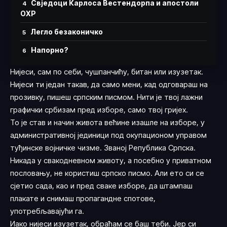
Свједоци Карлоса Вестендорпа и апостоли
ОХР
Легло безаконичко
Напорно?
Нијеси, сам по себи, чушпанчићу, битан или изузетак.
Нијеси ти један такав, да само мени, кад одговараш на
прозивку, пишеш српским писмом. Нити је твој лажни
графички србизам пред изборе, само твој гријех.
То је став и начин живота већине изашле на изборе, у
административној јединици под окупационом управом
туђинске војничке чизме. Званој Република Српска.
Никада у свакодневном животу, а посебно у приватном
пословању, не користиш српско писмо. Али ето си се
сјетио сада, као и пред сваке изборе, да штампаш
плакате и снимаш пропагандне спотове,
употребљавајући га.
Иако нијеси изузетак, обраћам се баш теби. Јер си