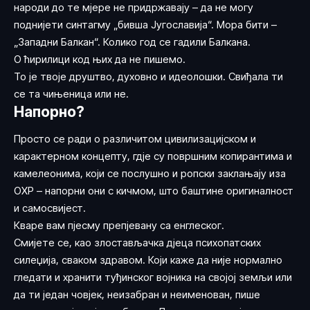
народи до те мјере не придржавају – да не могу
поднијети синтагму „бивша Југославија“. Мора бити –
„Западни Балкан“. Колико год се гадили Балкана.
О ћирилици код њих да не пишемо.
То је твоје друштво, духовно и идеолошки. Свиђала ти
се та чињеница или не.
Напорно?
Просто се ради о различитом цивилизацијском и
карактерном концепту, гдје су површним копирантима и
камелеонима, који се послушно и ропски заклањају иза
ОХР – напорни они с кичмом, што баштине оригиналност
и самосвијест.
Кваре вам пјесму препјевану са енглеског.
Смијете се, као злостављачка дјеца психопатских
силеџија, сваком здравом. Који каже да није нормално
гледати и хранити туђинског војника на својој земљи или
да ти један човјек, неизабран и неименован, пише