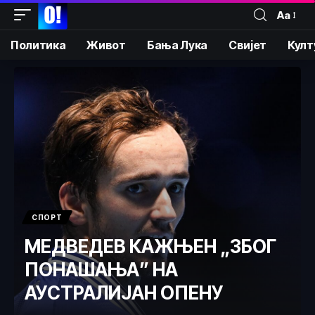
Аа
Политика
Живот
Бања Лука
Свијет
Култ
СПОРТ
МЕДВЕДЕВ КАЖЊЕН „ЗБОГ
ПОНАШАЊА” НА
АУСТРАЛИЈАН ОПЕНУ