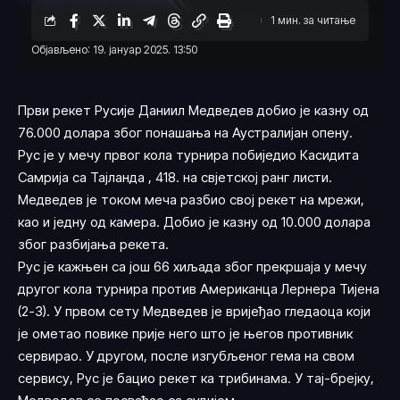
1 мин. за читање
Објављено: 19. јануар 2025. 13:50
Први рекет Русије Даниил Медведев добио је казну од
76.000 долара због понашања на Аустралијан опену.
Рус је у мечу првог кола турнира побиједио Касидита
Самрија са Тајланда , 418. на свјетској ранг листи.
Медведев је током меча разбио свој рекет на мрежи,
као и једну од камера. Добио је казну од 10.000 долара
због разбијања рекета.
Рус је кажњен са још 66 хиљада због прекршаја у мечу
другог кола турнира против Американца Лернера Тијена
(2-3). У првом сету Медведев је вријеђао гледаоца који
је ометао повике прије него што је његов противник
сервирао. У другом, после изгубљеног гема на свом
сервису, Рус је бацио рекет ка трибинама. У тај-брејку,