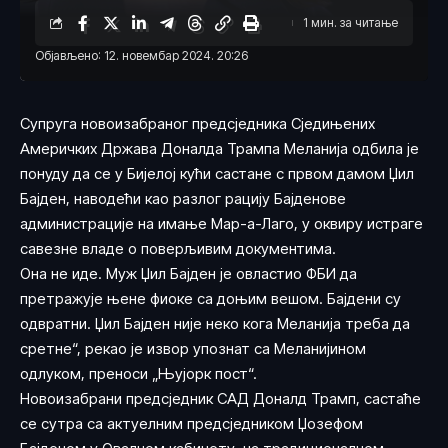
1 мин. за читање
Објављено: 12. новембар 2024. 20:26
Супруга новоизабраног предсједника Сједињених
Америчких Држава Доналда Трампа Меланија одбила је
понуду да се у Бијелој кући састане с првом дамом Џил
Бајден, наводећи као разлог рацију Бајденове
администрације на имање Мар-а-Лаго, у оквиру истраге
савезне владе о поверљивим документима.
Она не иде. Муж Џил Бајден је овластио ФБИ да
претражује њене фиоке са доњим вешом. Бајдени су
одвратни. Џил Бајден није неко кога Меланија треба да
сретне“, рекао је извор упознат са Меланијином
одлуком, преноси „Њујорк пост“.
Новоизабрани предсједник САД Доналд Трамп, састаће
се сутра са актуелним предсједником Џозефом