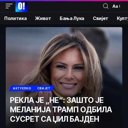
Аа
Политика
Живот
Бања Лука
Свијет
Култ
АКТУЕЛНО
СВИЈЕТ
РЕКЛА ЈЕ „НЕ“: ЗАШТО ЈЕ
МЕЛАНИЈА ТРАМП ОДБИЛА
СУСРЕТ СА ЏИЛ БАЈДЕН