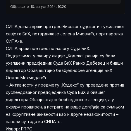
Објављено: 10. август 2024. 10:20
СИПА данас врши претрес Високог судског и тужилачког
савјета БиХ, потврдила је Јелена Миовчић, портпаролка
СИПА-е.
СИПА врши претрес по налогу Суда БиХ.
Подсјетимо, у оквиру акције „Кодекс“ раније су били
ухапшени предсједник Суда БиХ Ранко Дебевец и бивши
директор Обавјештајно безбједносне агенције БиХ
Осман Мехмедагић.
– Активности у предмету „Кодекс“ су проведене против
суспендованог предсједника Суда БиХ и бившег
директора Обавјештајно безбједносне агенције, а у
оквиру проширења истраге на више догађаја са сумњом
на коруптивне акивности као и друге незаконитости –
навели су тада из СИПА-е.
Извор: РТРС