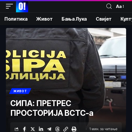
Аа
Политика
Живот
Бања Лука
Свијет
Култ
ЖИВОТ
СИПА: ПРЕТРЕС
ПРОСТОРИЈА ВСТС-а
1 мин. за читање