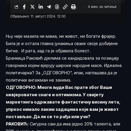
4 мин. за читање
Објављено: 11. август 2024. 12:00
Њу није мазила ни мама, ни живот, ни богати фрајер.
Била је и остала главна јунакиња сваке своје добијене
битке. И рата, кад га је објавила болест.
Бранкица Раковић дјелима се кандидовала за позицију
говорника којем вјерују широке народне масе. Идеална
политичарка? За „ОДГОВОРНО“, ипак, наглашава да је
политички ангажман не занима.
ОДГОВОРНО: Многи људи Вас прате због Ваше
невјероватне снаге и оптимизма. У свијету
маркетинга одржавате фантастичну висину лета,
упркос нимало лаким задацима које вам је живот
постављао. Да ли се то рађа или учи?
РАКОВИЋ:
Сигурна сам да има једно 20% талента, али