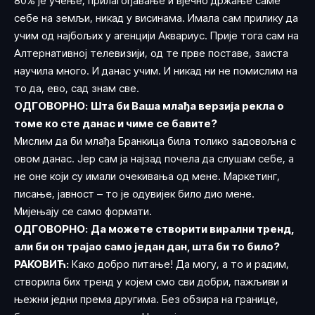
80% је учење, прилагођавање и вјечно држање саме
себе на земљи, никад у висинама. Имала сам прилику да
учим од најбољих у агенцији Аквариус. Прије тога сам на
Алтернативној телевизији, од те прве поставе, заиста
научила много. И данас учим. И никад ни не помислим на
то да, ево, сад знам све.
ОДГОВОРНО:
Шта би Ваша млађа верзија рекла о
томе ко сте данас и чиме се бавите?
Мислим да би млађа Бранкица била толико задовољна с
овом данас. Јер сам ја најзад почела да слушам себе, а
не оне који су имали очекивања од мене. Маркетинг,
писање, јавност – то је одувијек било дио мене.
Мијењају се само формати.
ОДГОВОРНО:
Да можете створити вирални тренд,
али би он трајао само један дан, шта би то било?
РАКОВИЋ:
Како добро питање! Да могу, а то и радим,
створила бих тренд у којем смо сви добри, пажљиви и
њежни једни према другима. Без обзира на границе,