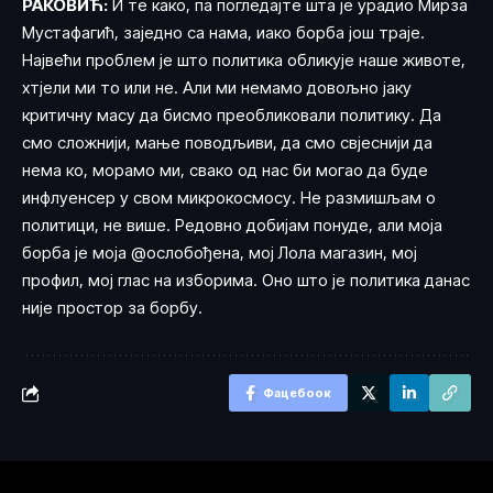
РАКОВИЋ:
И те како, па погледајте шта је урадио Мирза
Мустафагић, заједно са нама, иако борба још траје.
Највећи проблем је што политика обликује наше животе,
хтјели ми то или не. Али ми немамо довољно јаку
критичну масу да бисмо преобликовали политику. Да
смо сложнији, мање поводљиви, да смо свјеснији да
нема ко, морамо ми, свако од нас би могао да буде
инфлуенсер у свом микрокосмосу. Не размишљам о
политици, не више. Редовно добијам понуде, али моја
борба је моја @ослобођена, мој Лола магазин, мој
профил, мој глас на изборима. Оно што је политика данас
није простор за борбу.
Фацебоок