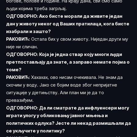
богове, полове и године. На крају дана, сви смо само
људи којима треба загрљај.
ОДГОВОРНО: Ако бисте морали да живите један
дан у животу неког од Ваших пратилаца, кога бисте
изабрали и зашто?
РАКОВИЋ:
Остала бих у свом животу. Ниједан други му
није ни сличан.
ОДГОВОРНО: Која је једна ствар коју многи људи
претпостављају да знате, а заправо немате појма о
томе?
РАКОВИЋ:
Хахахах, ово нисам очекивала. Не знам да
скочим у воду. Јако се бојим воде због непријатне
ситуације у дјетињству. Али план ми је да то
превазиђем.
ОДГОВОРНО: Да ли сматрате да инфлуенсери могу
играти улогу у обликовању јавног мњења и
политичких одлука? Јесте ли некад размишљали да
се укључите у политику?