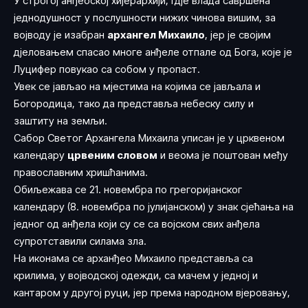
У строгој анђеоској хијерархији, гдје влада савршена
једнодушност у послушности нижих чинова вишим, за
војводу је изабран
архангел Михаило
, јер је својим
дјеловањем спасао многе анђеле отпале од Бога, које је
Луцифер повукао са собом у пропаст.
Увек се јављао на мјестима на којима се јављала и
Богородица, тако да представља небеску силу и
заштиту на земљи.
Сабор Светог Архангела Михаила уписан је у црквеном
календару
црвеним словом
и веома је поштован међу
православним хришћанима.
Обиљежава се 21. новембра по грегоријанског
календару (8. новембра по јулијанском) у знак сјећања на
једног од анђела који су се са војском свих анђела
супротставили силама зла.
На иконама се арханђео Михаило представља са
крилима, у војводској одежди, са мачем у једној и
кантаром у другој руци, јер према народном вјеровању,