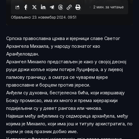
2 мин. за читање
Објављено: 23. новембар 2024. 09:51
Српска православна црква и вјерници славе Светог
Архангела Михаила, у народу познатог као
Аранђеловдан.
Архангел Михаило представљен је како у својој десној
руци држи копље којим потире Луцифера, а у лијевој
палмову гранчицу, а сматра се чуварем вјере
православне и борцем против јереси.
Анђели су духовна, бестјелесна бића, који извршавају
Божју промисао, има их много и према хијерархији
подијељени су у девет рангова или чинова.
Највиши међу анђелима су седморица арханђела, међу
којима је Михаило, који има још и титулу архистратига, по
којем је овај празник добио име.