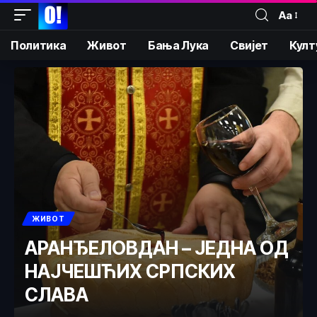
Аа
Политика
Живот
Бања Лука
Свијет
Култ
ЖИВОТ
АРАНЂЕЛОВДАН – ЈЕДНА ОД
НАЈЧЕШЋИХ СРПСКИХ
СЛАВА