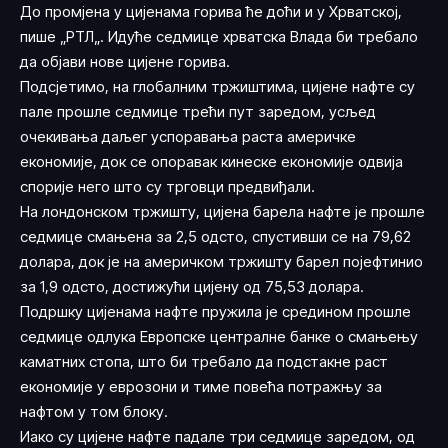
До промјена у цијенама горива ће доћи и у Хрватској,
пише „
РТЛ
„. Идуће седмице хрватска Влада би требало
да објави нове цијене горива.
Подсјетимо, на глобалним тржиштима, цијене нафте су
пале прошле седмице трећи пут заредом, усљед
очекивања даљег успоравања раста америчке
економије, док се опоравак кинеске економије одвија
спорије него што су трговци предвиђали.
На лондонском тржишту, цијена барела нафте је прошле
седмице смањена за 2,5 одсто, спустивши се на 79,62
долара, док је на америчком тржишту барел појефтинио
за 1,9 одсто, достижући цијену од 75,53 долара.
Подршку цијенама нафте пружила је средином прошле
седмице одлука Европске централне банке о смањењу
каматних стопа, што би требало да подстакне раст
економије у еврозони и тиме повећа потражњу за
нафтом у том блоку.
Иако су цијене нафте падале три седмице заредом, од