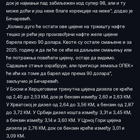
док је најмањи пад забиљежен код супер 98, али и ту
може доћи и још неке благе корекције на ниже“, додао је
Бечаревић.
„Колико дуго ће остати ове цијене на тржишту нафте
тешко је рећи јер произвођачи нафте желе цијене
барела преко 90 долара. Квоте су остале смањене и за
2025. годину и да ли ће се ићи ка даљњем смањењу или
ће потражња повећати цијену, остаје да видимо.
Садашње стање охрабрује, али притисци земаља ОПЕК+
ће ићи ка томе да барел иде према 90 долара“,
закључио је Бечаревић.
У Босни и Херцеговини тренутна цијена дизела се креће
од 2,40 до 2,53 КМ, док је бензин између 2,60 и 2,63 КМ.
У Хрватској је дизел од 2,64 до 3,56 КМ, а бензин од 2,87
до 3,72 КМ. У Србији дизел кошта између 3,31 и 3,45 КМ,
а бензин између 3,14 и 3,60 КМ. У Црној Гори цијена
дизела је 2,76 КМ, док се бензин креће између 3,01 и
3,09 КМ.