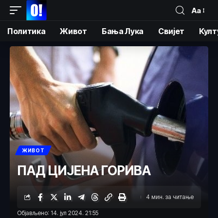
Аа
Политика
Живот
Бања Лука
Свијет
Култ
ЖИВОТ
ПАД ЦИЈЕНА ГОРИВА
4 мин. за читање
Објављено: 14. јул 2024. 21:55