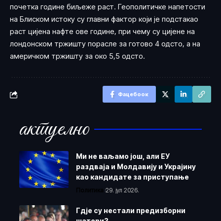
почетка године биљеже раст. Геополитичке напетости
на Блиском истоку су главни фактор који је подстакао
раст цијена нафте ове године, при чему су цијене на
лондонском тржишту порасле за готово 4 одсто, а на
америчком тржишту за око 5,5 одсто.
Фацебоок
актуелно
Ми не ваљамо још, али ЕУ
раздваја и Молдавију и Украјину
као кандидате за приступање
Политика
29. јул 2026.
Гдје су нестали предизборни
шатори?