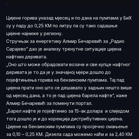
Цијене горива уназад мјесец и по дана на пумпама у БиХ
су у паду до 0,25 КМ по литру па су тако садашње
цијене најниже у региону.
Стручњак за енергетику Алмир Бечаревић за „
Радио
Сарајево
“ дао је анализу тренутне ситуације цијена
нафтних деривата.
„Оно што може обрадовати возаче и све купце нафтног
деривата је то да је у значајној мјери дошло до
појефтињења горива на бензинским пумпама. Тај пад
цијена прати оно што се дешавало у задњих нешто више
од мјесец дана, а то је пад цијена барела нафте“, каже
Алмир Бечаревић за поменути портал.
„Барел нафте је појефтинио за 15-ак долара и слиједом
тога дошло је и до корекција дистрибутивних цијена.
Цијене на бензинским пумпама су просјечно смањење
за 0,10 – 0,25 КМ. Дизела сада можемо наћи и за 2,40 КМ