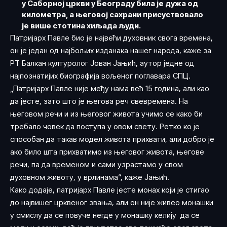
у Саборној цркви у Београду била је дужа од
километра, а његовој сахрани присуствовало
је више стотина хиљада људи.
Патријарх Павле био је највећи духовник свога времена,
он је један од најбољих изданака нашег народа, каже за
РТ Балкан културолог Јован Јањић, аутор једне од
најпознатијих биографија вољеног поглавара СПЦ.
„Патријарх Павле није међу нама већ 15 година, али као
да јесте, зато што је његова реч свевремена. На
његовом речи и из његовог живота учимо се како би
требало човек да поступа у овом свету. Ретко ко је
способан да такав модел живота прихвати, али добро је
ако било шта прихватимо из његовог живота, његове
речи, па да временом и сами узрастамо у свом
духовном животу, у врлинама“, каже Јањић.
Како додаје, патријарх Павле јесте монах који је стигао
до највишег црквеног звања, али он није живео монашки
у смислу да се повуче негде у монашку келију да се