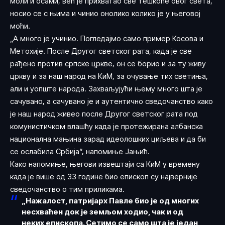
моли и осами, већ је прихватао све тешкоће овог света,
носио се с њима и чинио онолико колико је у његовој
моћи.
„А много је учинио. Погледајмо само пример Косова и
Метохије. После Другог светског рата, када је све
рађено против српске цркве, он се борио и за ту живу
цркву и за наш народ на КиМ, за очување тих светиња,
али и уопште народа. Захваљујући њему много шта је
сачувано, а сачувано је и аутентично сведочанство како
је наш народ живео после Другог светског рата под
комунистичком влашћу када је протежирана албанска
национална мањина зарад идеолошких циљева и да би
се ослабила Србија“, напомиње Јањић.
Како напомиње, његови извештаји са КиМ у времену
када је више од 33 године био епископ су најверније
сведочанство о тим приликама.
„Нажалост, патријарх Павле био је од многих
несхваћен док је земљом ходио, чак и од
неких епископа. Сетимо се само шта је један