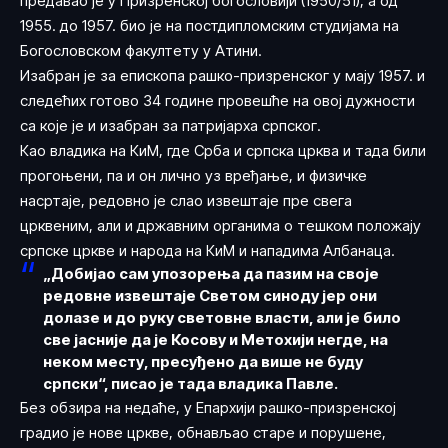
предавао је у Призренској богословији (1950/51), а од
1955. до 1957. био је на постдипломским студијама на
Богословском факултету у Атини.
Изабран је за епископа рашко-призренског у мају 1957. и
следећих готово 34 године провешће на овој дужности
са које је и изабран за патријарха српског.
Као владика на КиМ, где Срба и српска црква и тада били
прогоњени, па и он лично уз вређање, и физичке
насртаје, редовно је слао извештаје пре свега
црквеним, али и државним органима о тешком положају
српске цркве и народа на КиМ и нападима Албанаца.
„Добијао сам упозорења да пазим на своје
редовне извештаје Светом синоду јер они
долазе и до руку световне власти, али је било
све јасније да је Косову и Метохији негде, на
неком месту, пресуђено да више не буду
српски“, писао је тада владика Павле.
Без обзира на недаће, у Епархији рашко-призренској
градио је нове цркве, обнављао старе и порушене,