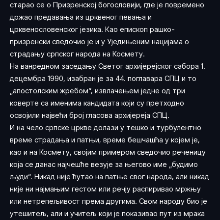
старао се о Призренској богословији, где је повремено
држао предавања из црквеног певања и
црквенословенског језика. Као епископ рашко-
призренски сведочио је и у Уједињеним нацијама о
страдању српског народа на Космету.
На ванредном заседању Светог архијерејског сабора 1.
децембра 1990, изабран је за 44. поглавара СПЦ и то
„апостолским жребом“, извлачењем једне од три
коверте са именима кандидата који су претходно
освојили највећи број гласова архијереја СПЦ.
И на чело српске цркве долази у тешко и турбулентно
време страдања и патњи, време бешчашћа у којем је,
као и на Космету, својим примером сведочио реченицу
која се данас најчешће везује за његово име „будимо
људи“. Никад није ћутао на патње свог народа, али никад
није ни најмањим гестом или речју распиривао мржњу
или нетрепељивост према другима. Свом народу био је
утешитељ, али и учитељ који је показивао пут из мрака