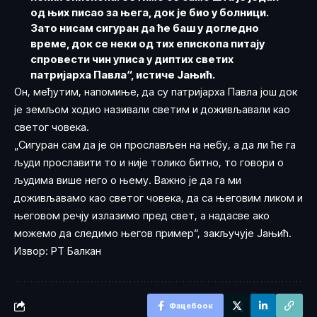
од њих писао за њега, док је био у болници.
Зато нисам сигуран да ће баш у догледно
време, док се неки од тих епископа питају
спровести чин уписа у диптих светих
патријарха Павла“, истиче Јањић.
Он, међутим, напомиње, да су патријарха Павла још док
је земљом ходио називали светим и доживљавали као
светог човека.
„Сигуран сам да је он прослављен на небу, а да ли ће га
људи прославити то и није толико битно, то говори о
људима више него о њему. Важно је да га ми
доживљавамо као светог човека, да са његовим ликом и
његовом речју излазимо пред свет, а надасве ако
можемо да следимо његов пример“, закључује Јањић.
Извор: РТ Балкан
Фацебоок