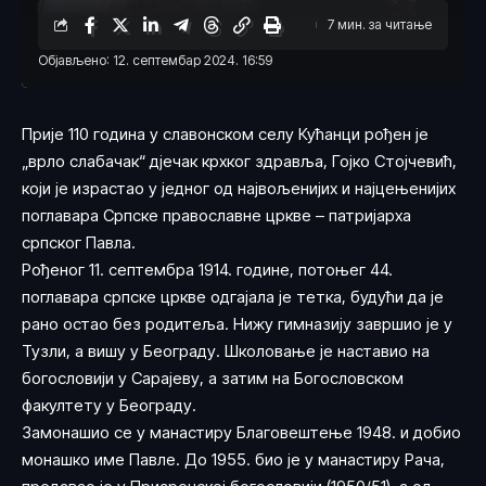
7 мин. за читање
Објављено: 12. септембар 2024. 16:59
Прије 110 година у славонском селу Кућанци рођен је
„врло слабачак“ дјечак крхког здравља, Гојко Стојчевић,
који је израстао у једног од највољенијих и најцењенијих
поглавара Српске православне цркве – патријарха
српског Павла.
Рођеног 11. септембра 1914. године, потоњег 44.
поглавара српске цркве одгајала је тетка, будући да је
рано остао без родитеља. Нижу гимназију завршио је у
Тузли, а вишу у Београду. Школовање је наставио на
богословији у Сарајеву, а затим на Богословском
факултету у Београду.
Замонашио се у манастиру Благовештење 1948. и добио
монашко име Павле. До 1955. био је у манастиру Рача,