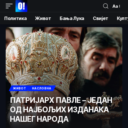
Аа
Политика
Живот
Бања Лука
Свијет
Култ
ЖИВОТ
НАСЛОВНА
ПАТРИЈАРХ ПАВЛЕ – ЈЕДАН
ОД НАЈБОЉИХ ИЗДАНАКА
НАШЕГ НАРОДА