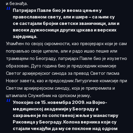
и безнађа.
Патријарх Павле био је веома цењен у
православном свету, али и шире – са њим су
се састајали бројни светски званичници, али и
високи дужносници других цркава и верских
заједница.
Упамћен по својој скромности, као првојерарх који је сам
поправљао своје ципеле, али и радо ишао пешке или
трамвајем по Београду, патријарх Павле био је изузетно
образован. Дуго година био је председник комисије
Светог архијерејског синода за превод Светог писма
Новог завета, као и председник Литургичке комисије при
Светом архијерејском синоду, која је припремила и
штампала Служебник на српском језику.
Упокојио се 15. новембра 2009. на Војно-
медицинској академији у Београду а
сахрањен је по сопственој жељи у манастиру
Раковица у Београду. Колона верника који су
стајали чекајући да му се поклоне над одром