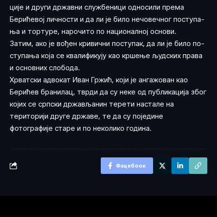
ци­је и дру­ги др­жав­ни слу­жбе­ни­ци од­но­си­ли пре­ма
Берићевој лич­но­сти и да ли је би­ло не­чо­веч­ног по­сту­па­
ња и тор­ту­ре, на­ро­чи­то по на­ци­о­нал­ној осно­ви.
За­тим, ако је во­ђен кри­вич­ни по­сту­пак, да ли је би­ло по­
сту­па­ња ко­ја се квали­фи­ку­ју као кр­ше­ње људ­ских пра­ва
и основ­них сло­бо­да.
Хрватски адвокат Иван Гржић, који је ангажован као
Берићев бранилац, тврди да су неке од публикација због
којих се српски држављанин терети настале на
територији друге државе, те да су поједине
фотографије старе и по неколико година.
Фацебоок