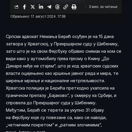
3 мин. за читање
Објављено: 17. август 2024. 17:38
Српски адвокат Немања Берић осуђен је на 15 дана
затвора у Хрватској, у Прекршајном суду у Шибенику,
зато што је на свом Фејсбуку објавио снимак на ком се
види како у аутомобилу пјева пјесму о Книну „До
Динаре ниђе не стајем“, што је код хрватских судских
власти оцијењено као кршење јавног реда и мира, те
ширење мржње и националне нетрпељивости.
Хрватска полиција је Берића претходно ухапсила на
граничном прелазу „Бајаково“, у смијеру ка Србији, и
спровела до Прекршајног суда у Шибенику.
Међутим, Берић се терети за укупно 31 објаву
на
Фејсбуку
које су повезане са, како се наводи,
„четничким покретом“ и „ратним злочинима“,