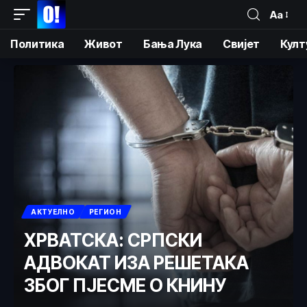
Аа
Политика
Живот
Бања Лука
Свијет
Култ
АКТУЕЛНО
РЕГИОН
ХРВАТСКА: СРПСКИ
АДВОКАТ ИЗА РЕШЕТАКА
ЗБОГ ПЈЕСМЕ О КНИНУ