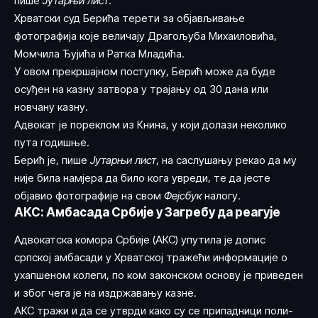
пише
Јутарњи лист
.
Хрватски суд Берића терети за објављивање
фотографија које величају Драгољуба Михаиловића,
Момчила Ђујића и Ратка Младића.
У овом прекршајном поступку, Берић може да буде
осуђен на казну затвора у трајању од 30 дана или
новчану казну.
Адвокат је пореклом из Книна, у који долази неколико
пута годишње.
Берић је, пише
Јутарњи лист
, на саслушању рекао да му
није била намјера да било кога увреди, те да јесте
објавио фотографије на свом
Фејсбук
налогу.
АКС: Амбасада Србије у Загребу да реагује
Адво­кат­ска ко­мо­ра Ср­би­је (АКС) упу­ти­ла је до­пис
српској амбасади у Хрватској тра­же­ћи ин­фор­ма­ци­је о
ухап­ше­ном ко­ле­ги, по ком за­кон­ском основу је приведен
и због че­га је на из­др­жа­ва­њу ка­зне.
АКС тра­жи и да се утвр­ди ка­ко су се при­пад­ни­ци по­ли­