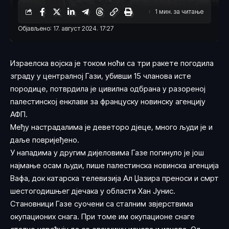
1 мин. за читање
Објављено: 17. август 2024. 17:27
Израелска војска је током ноћи са три ракете погодила
зграду у централној Гази, убивши 15 чланова исте
породице, потврдила је цивилна одбрана у разореној
палестинској енклави за француску новинску агенцију
АФП.
Међу настрадалима је деветоро дјеце, много људи је и
даље повријеђено.
У нападима у другим дијеловима Газе погинуло је још
најмање осам људи, пише палестинска новинска агенција
Вафа, док катарска телевизија Ал Џазира преноси и смрт
шестогодишњег дјечака у области Хан Јунис.
Становници Газе суочени са сталним звјерствима
окупационих снага. При томе им окупационе снаге