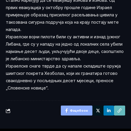
стално наређују да се евакуишу изнова и изнова. Од
првих евакуација у октобру прошле године Израел
примјењује образац присилног расељавања цивила у
такозвана сигурна подручја која на крају постају мете
напада.
Израелски војни пилоти били су активни и изнад јужног
Либана, где су у нападу на једно од локалних села убили
најмање десет људи, укључујући двоје деце, саопштило
је либанско министарство здравља.
Израелске снаге тврде да су напале складиште оружја
шиитског покрета Хезболах, који их гранатира готово
свакодневно у посљедњих десет мјесеци, преносе
„Словенске новице”.
Фацебоок