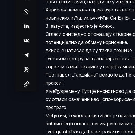
повољнији начин, наводи се у извјешта
Харисова кампања приказује такве огл
новинских кућа, укључујући Си-Ен-Ен, „
3. августа, извјестио је Акиос.
Огласи очигледно опонашају стварне 
потенцијално да обману кориснике.
Акиос је написао да су такве технике 
Гугловом центру за транспарентност
користи такве технике у својој кампа
Портпарол „Гардијана“ рекао је да ће 
пракси“.
У међувремену, Гугл је инсистирао да
су огласи означени као „спонзорисани“
претраге.
Међутим, технолошки гигант је признао
библиотеци огласа, неким рекламама 
Гугла је обећао да ће истражити пробл