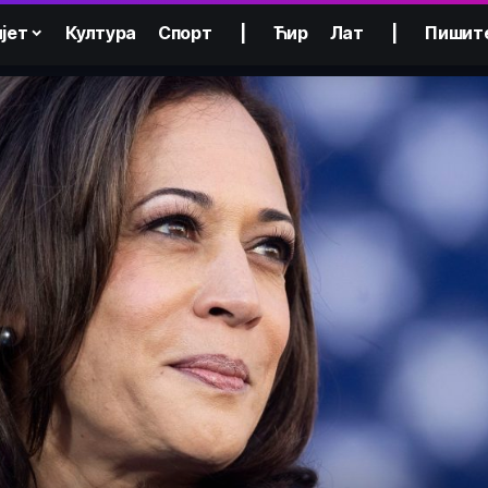
јет
Култура
Спорт
|
Ћир
Лат
|
Пишит