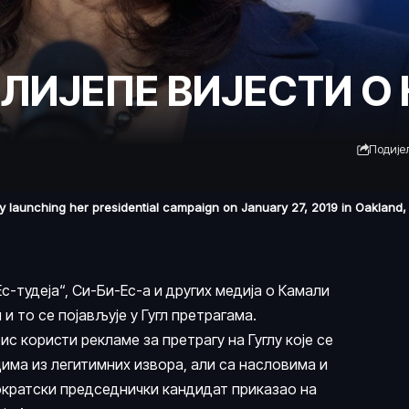
 ЛИЈЕПЕ ВИЈЕСТИ О
Подије
lly launching her presidential campaign on January 27, 2019 in Oakland
Ес-тудеја“, Си-Би-Ес-а и других медија о Камали
и то се појављује у Гугл претрагама.
 користи рекламе за претрагу на Гуглу које се
има из легитимних извора, али са насловима и
кратски председнички кандидат приказао на