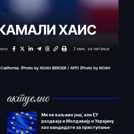
 КАМАЛИ ХАИС
2 мин. за читање
лите
, California. (Photo by NOAH BERGER / AFP) (Photo by NOAH
актуелно
Ми не ваљамо још, али ЕУ
раздваја и Молдавију и Украјину
као кандидате за приступање