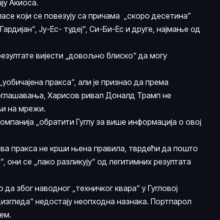
ју Акиоса.
асе који се повезују са причама „скоро десетина”
Гардијан“, Ју-Ес- тудеј“, Си-Би-Ес и друге, најмање од
резултате вијести „довољно блиско“ да могу
„уобичајена пракса“, али је признао да према
 оглашавања, Харисов ривал Доналд Трамп не
њи на мрежи.
компанија „обратити Гуглу за више информација о овој
 ова пракса не крши њена правила, тврдећи да пошто
, они се „лако разликују“ од легитимних резултата
 да због наводног „техничког квара“ у Гугловој
„изгледа“ недостају неопходна назнака. Портпарол
ем.