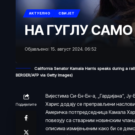
АКТУЕЛНО
СВИЈЕТ
НА ГУГЛУ САМО
Објављено: 15. август 2024. 06:52
California Senator Kamala Harris speaks during a ra
BERGER/AFP via Getty Images)
Вијестима Си-Ен-Ен-а, „Гардијана“, Ју-
Харис додају се преправљени наслови 
Подијелите
Америчка потпредседница Камала Харис
повезују са стварним новинским чланц
описима измијењеним како би се демо