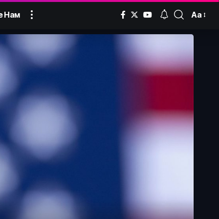
Аа
е Нам