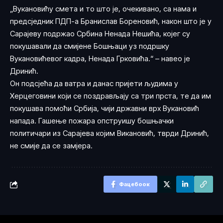
„Вукановићу смета и то што је, очекивано, са нама и
предсједник ПДП-а Бранислав Бореновић, након што је у
Сарајеву подржао Србина Ненада Нешића, којег су
покушавали да смијене Бошњаци уз подршку
Вукановићевог кадра, Ненада Грковића.“ – навео је
Дринић.
Он подсјећа да ватра и данас пријети људима у
Херцеговини који се поздрављају са три прста, те да им
покушава помоћи Србија, чији државни врх Вукановић
напада. Гашење пожара опструишу бошњачки
политичари из Сарајева којим Викановић, тврди Дринић,
не смије да се замјера.
Фацебоок