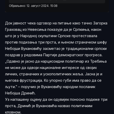
Објављено: 12. август 2024. 15:08
Док јавност чека одговор на питање
како тачно Загорка
Граховац из Невесиња показује да је Српкиња,
након
што је у Народној скупштини Српске протестовала
против подизања три прста, и њеном страначком шефу
Небојши Вукановићу засметао је традиционални српски
поздрав у редовима Партије демократског прогреса.
„Одавно је јасно да нарцисоидни политичар из Требиња
не може да одвоји националне интересе од својих
личних, страначких и ускополитичких жеља. Јасна је и
његова фрустрација. Ко упорно губи има право да се
љути.” – поручио је Вукановићу народни посланик
Небојша Дринић.
Уз наглашену оцјену да он одувијек поносно подиже три
прста, Дринић је Вукановића назвао политичким
кловном.