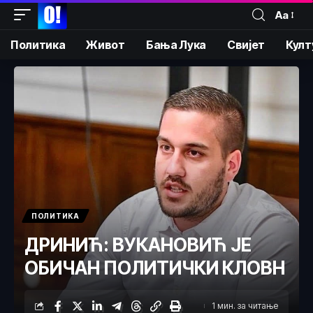
Аа
Политика
Живот
Бања Лука
Свијет
Култ
ПОЛИТИКА
ДРИНИЋ: ВУКАНОВИЋ ЈЕ
ОБИЧАН ПОЛИТИЧКИ КЛОВН
1 мин. за читање