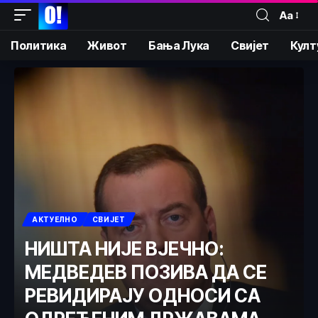
Аа
Политика
Живот
Бања Лука
Свијет
Култ
АКТУЕЛНО
СВИЈЕТ
НИШТА НИЈЕ ВЈЕЧНО:
МЕДВЕДЕВ ПОЗИВА ДА СЕ
РЕВИДИРАЈУ ОДНОСИ СА