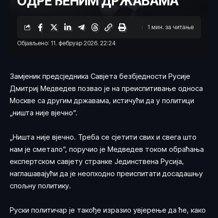
ОДРЕЂЕНИМ ДРЖАВАМА
1 мин. за читање
Објављено: 11. фебруар 2026. 22:24
Замјеник предсједника Савјета безбједности Русије
Дмитриј Медведев позвао је на преиспитивање односа
Москве са другим државама, истичући да у политици
„ништа није вјечно“.
„Ништа није вјечно. Треба се сјетити свих и свега што
нам је сметало“, поручио је Медведев током обраћања
експертском савјету странке Јединствена Русија,
наглашавајући да је неопходно преиспитати досадашњу
спољну политику.
Руски политичар је такође изразио увјерење да ће, како