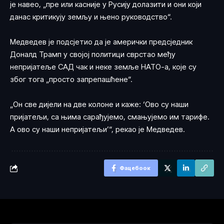
је навео, „пре или касније у Русију долазити и они који
данас критикују земљу и њено руководство“.
Медведев је подсјетио да је амерички предсједник
Доналд Трамп у својој политици сврстао међу
непријатеље САД чак и неке земље НАТО-а, које су
због тога „просто запрепашћене“.
„Он све дијели на две колоне и каже: ‘Ово су наши
пријатељи, са њима сарађујемо, смањујемо им тарифе.
А ово су наши непријатељи’“, рекао је Медведев.
Фацебоок