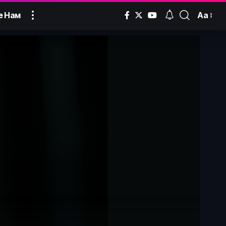
Аа
е Нам