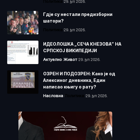
Политика
29. јул 2026.
Гдје су нестали предизборни
шатори?
Политика
29. јул 2026.
ИДЕОЛОШКА „СЕЧА КНЕЗОВА” НА
СРПСКОЈ ВИКИПЕДИЈИ
Актуелно
Живот
29. јул 2026.
ОЗРЕН И ПОДОЗРЕН: Како је од
Алексиног дневника, Един
написао књигу о рату?
Насловна
Политика
29. јул 2026.