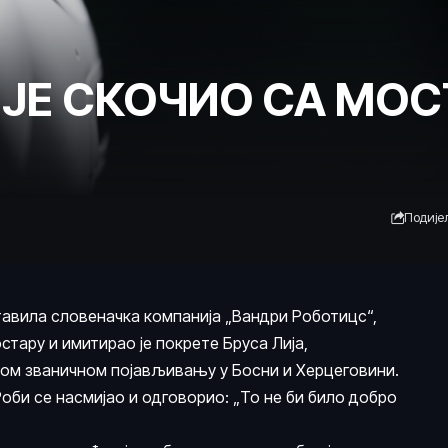
ЈЕ СКОЧИО СА МО
Подије
тавила словеначка компанија „Вандри Роботицс“,
стару и имитирао је покрете Бруса Лија,
вом званичном појављивању у Босни и Херцеговини.
Роби се насмијао и одговорио: „То не би било добро