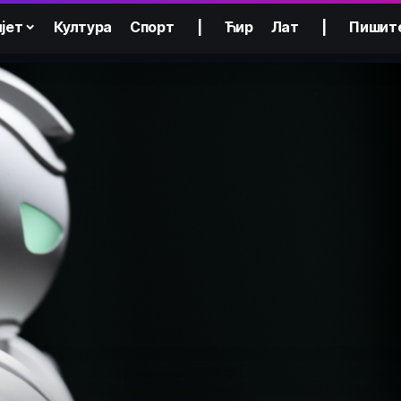
јет
Култура
Спорт
|
Ћир
Лат
|
Пишит