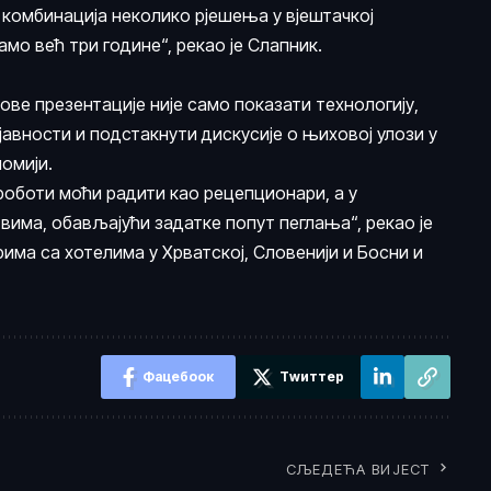
е комбинација неколико рјешења у вјештачкој
амо већ три године“, рекао је Слапник.
ве презентације није само показати технологију,
авности и подстакнути дискусије о њиховој улози у
омији.
 роботи моћи радити као рецепционари, а у
вима, обављајући задатке попут пеглања“, рекао је
рима са хотелима у Хрватској, Словенији и Босни и
Фацебоок
Тwиттер
СЉЕДЕЋА ВИЈЕСТ