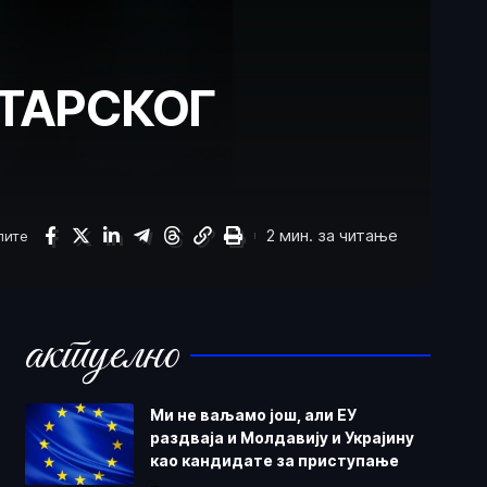
СТАРСКОГ
2 мин. за читање
лите
актуелно
Ми не ваљамо још, али ЕУ
раздваја и Молдавију и Украјину
као кандидате за приступање