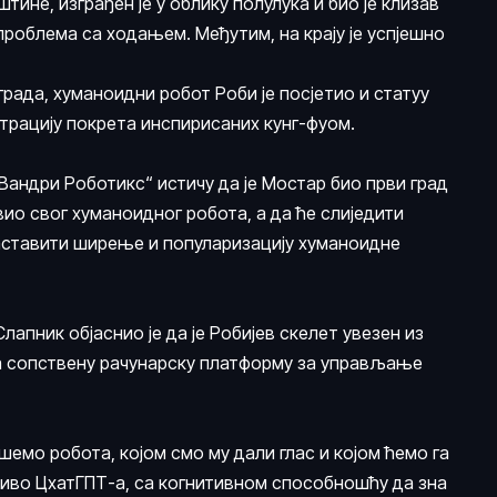
тине, изграђен је у облику полулука и био је клизав
 проблема са ходањем. Међутим, на крају је успјешно
рада, хуманоидни робот Роби је посјетио и статуу
нстрацију покрета инспирисаних кунг-фуом.
андри Роботикс“ истичу да је Мостар био први град
вио свог хуманоидног робота, а да ће слиједити
наставити ширење и популаризацију хуманоидне
апник објаснио је да је Робијев скелет увезен из
ја сопствену рачунарску платформу за управљање
емо робота, којом смо му дали глас и којом ћемо га
ниво ЦхатГПТ-а, са когнитивном способношћу да зна