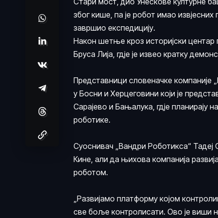
Стари мост, дио Унескове културне баш
због кише, па је робот имао извјесних
завршио експедицију.
Након шетње кроз историјски центар г
Бруса Лија, гдје је извео кратку демо
Представници словеначке компаније „В
у Босни и Херцеговини који је предста
Сарајево и Бањалука, гдје планирају 
роботике.
Суоснивач „Вандри Роботикса“ Тадеј Сл
Кине, али да њихова компанија разви
роботом.
„Развијамо платформу којом контролиш
све боље контролисати. Ово је виши 