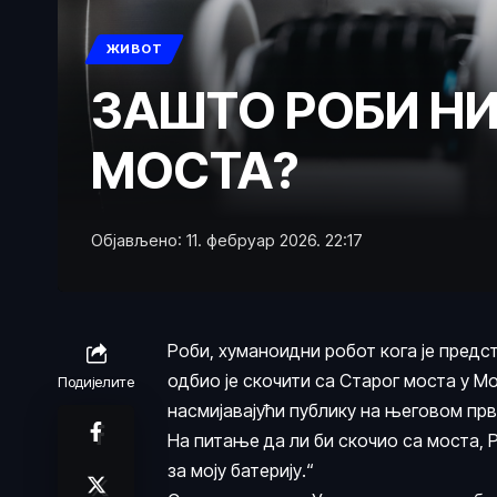
ЖИВОТ
ЗАШТО РОБИ НИ
МОСТА?
Објављено: 11. фебруар 2026. 22:17
Роби, хуманоидни робот кога је предс
одбио је скочити са Старог моста у Мо
Подијелите
насмијавајући публику на његовом пр
На питање да ли би скочио са моста, 
за моју батерију.“