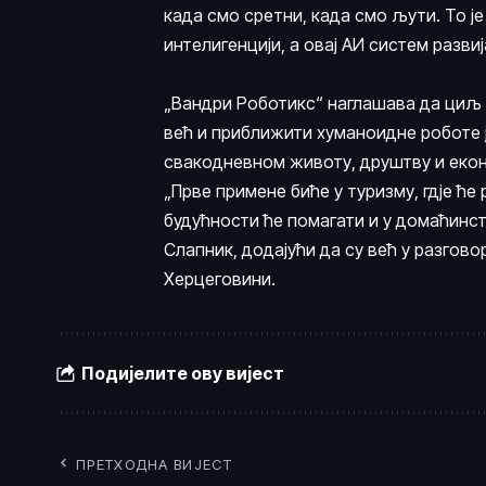
када смо сретни, када смо љути. То ј
интелигенцији, а овај АИ систем развиј
„Вандри Роботикс“ наглашава да циљ о
већ и приближити хуманоидне роботе ј
свакодневном животу, друштву и екон
„Прве примене биће у туризму, гдје ће
будућности ће помагати и у домаћинст
Слапник, додајући да су већ у разгово
Херцеговини.
Подијелите ову вијест
ПРЕТХОДНА ВИЈЕСТ