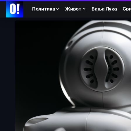
Политика
Живот
Бања Лука
Сви