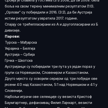
Србија је славила у гостима (3:1) 2008, да би 2009. била
боља на свом терену минималним резултатом (1:0).
„Орлови“ су побиједили и 2016. (3:2), да би Аустрија
истим резултатом узвратила 2017. године.
Спајају се трећепласирани из А и другопласирани из Б
дивизије.
Парови:
Турска – Мађарска
Украјина – Белгија
Аустрија – Србија
Грчка – Шкотска
Аустријанци су побиједили три пута уз један пораз у
групи са Норвешком, Словенијом и Казахстаном.
Друго мјесто су освојили серијом од три побједе ове
јесени 4:0 над Казахстаном, 5:1 над Норвешком и 4:1 у
Словенији.
Најбољи играчи ове селекције су везиста Кристоф
Баумгартнер, дефанзивац Филип Лајнхарт, везисти