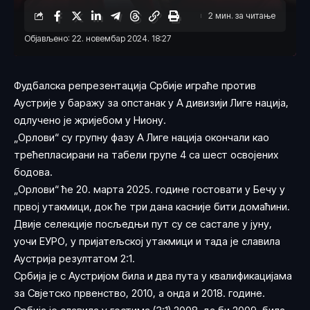
2 мин. за читање
Објављено: 22. новембар 2024. 18:27
Фудбалска репрезентација Србије играће против
Аустрије у баражу за опстанак у А дивизији Лиге нација,
одлучено је жријебом у Ниону.
„Орлови“ су групну фазу А Лиге нација окончали као
трећепласирани на табели групе 4 са шест освојених
бодова.
„Орлови“ ће 20. марта 2025. године гостовати у Бечу у
првој утакмици, док ће три дана касније бити домаћини.
Двије селекције посљедњи пут су се састале у јуну,
уочи ЕУРО, у пријатељској утакмици и тада је славила
Аустрија резултатом 2:1.
Србија је с Аустријом била и два пута у квалификацијама
за Свјетско првенство, 2010, а онда и 2018. године.