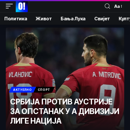
Аа
Политика
Живот
Бања Лука
Свијет
Култ
АКТУЕЛНО
СПОРТ
СРБИЈА ПРОТИВ АУСТРИЈЕ
ЗА ОПСТАНАК У А ДИВИЗИЈИ
ЛИГЕ НАЦИЈА