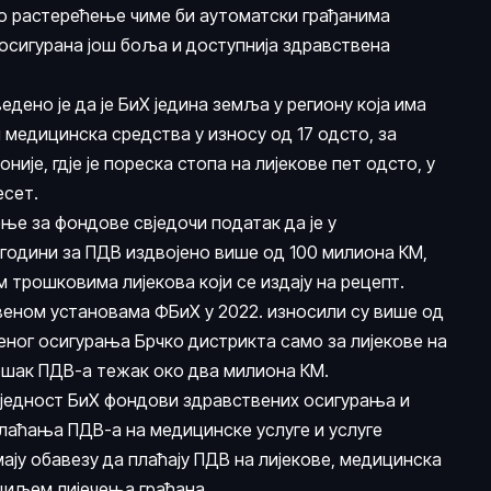
о растерећење чиме би аутоматски грађанима
 осигурана још боља и доступнија здравствена
едено је да је БиХ једина земља у региону која има
и медицинска средства у износу од 17 одсто, за
ије, гдје је пореска стопа на лијекове пет одсто, у
десет.
ње за фондове свједочи податак да је у
 години за ПДВ издвојено више од 100 милиона КМ,
 трошковима лијекова који се издају на рецепт.
еном установама ФБиХ у 2022. износили су више од
еног осигурања Брчко дистрикта само за лијекове на
ошак ПДВ-а тежак око два милиона КМ.
иједност БиХ фондови здравствених осигурања и
плаћања ПДВ-а на медицинске услуге и услуге
ју обавезу да плаћају ПДВ на лијекове, медицинска
 циљем лијечења грађана.