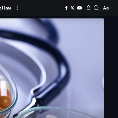
Аа
е Нам