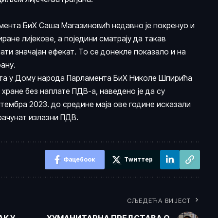
мента БиХ Саша Магазиновић недавно је покренуо и
ране лијекове, а поједини сматрају да такав
ати значајан ефекат. То се донекле показало и на
рану.
ата у Дому народа Парламента БиХ Николе Шпирића
 хране без наплате ПДВ-а, наведено је да су
тембра 2023. до средине маја ове године исказали
брачунат излазни ПДВ.
Фацебоок
Тwиттер
СЉЕДЕЋА ВИЈЕСТ