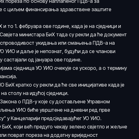
х пореза по основу наплаћеног ПДВ-а за
све с циљем финансирања здравствене заштите
и то 1. фебруара ове године, када је на сједници и
Савјета министара БиХ тада су рекли да ће документ
и спроводивост укидања или смањења ПДВ-а на
УО УИО и даље је непознат, будући да се чланови
 састајали од јануара ове године.
ама сједница УО УИО очекује се ускоро, а о термину
нансија.
О БиХ кратко су рекли да ће све иницијативе када је
 на столу на идућој сједници.
е Закона о ПДВ-у које су достављене Управном
шљења УИО биће уврштене на дневни ред прве
у“ у Канцеларији предсједавајућег УО УИО.
БиХ, који већ предуго чекају зелено свјетло и жељне
или поврат пореза на додатну вриједност