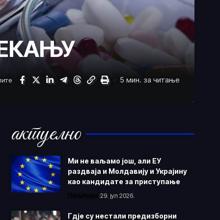
ЧЕКАЊУ
5 мин. за читање
лите
актуелно
Ми не ваљамо још, али ЕУ
раздваја и Молдавију и Украјину
као кандидате за приступање
Политика
29. јул 2026.
Гдје су нестали предизборни