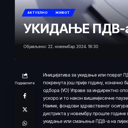
АКТУЕЛНО
ЖИВОТ
УКИДАЊЕ ПДВ-а
Објављено: 22. новембар 2024. 18:30
Иницијатива за укидање или поврат ПД
покренута још прије годину, коначно 
Подијелите
одбора (УО) Управе за индиректно опо
ускоро и то након вишемјесечне паузе
Наиме, фондови здравственог осигура
дистрикта у новембру прошле године п
укидање или смањење ПДВ-а на лијек