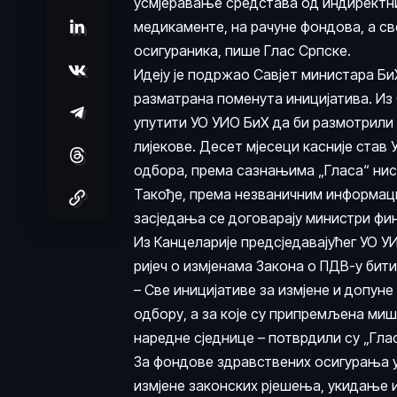
усмјеравање средстава од индиректни
медикаменте, на рачуне фондова, а 
осигураника, пише Глас Српске.
Идеју је подржао Савјет министара БиХ 
разматрана поменута иницијатива. Из 
упутити УО УИО БиХ да би размотрил
лијекове. Десет мјесеци касније став 
одбора, према сазнањима „Гласа“ нису
Такође, према незваничним информациј
засједања се договарају министри фи
Из Канцеларије предсједавајућег УО УИ
ријеч о измјенама Закона о ПДВ-у бити
– Све иницијативе за измјене и допун
одбору, а за које су припремљена ми
наредне сједнице – потврдили су „Глас
За фондове здравствених осигурања у 
измјене законских рјешења, укидање 