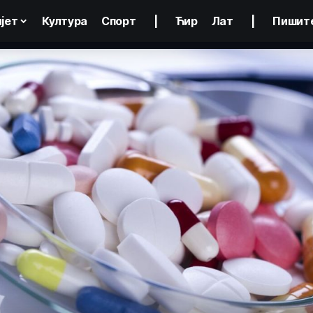
јет
Култура
Спорт
|
Ћир
Лат
|
Пишит