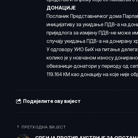
ДОНАЦИЈЕ
Посланик Представничког дома Парла
иницијативу за укидање ПДВ-а на дони
приједлога за измјену ПДВ-не може им
случају укидања ПДВ-а на донирану х
У одговору УИО БиХ на питање делег
колико је у новчаном износу донирано
обвезници-донатори у периоду од сеп
119.164 КМ као донацију на које није о
Подијелите ову вијест
ПРЕТХОДНА ВИЈЕСТ