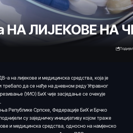
 НА ЛИЈЕКОВЕ НА 
Подије
В-а на лијекове и медицинска средства, која је
би требало да се нађе на дневном реду Управног
резивање (УИО) БиХ чије засједање се очекује
.
ња Републике Српске, Федерације БиХ и Брчко
однијели су заједничку иницијативу којом траже
ове и медицинска средства, односно на намјенско