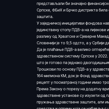
представљали би значајно финансијск
Српске, ФБиХ и Брчко дистрикта била
заштита.
У заједничкој иницијативи фондова нав
јединствену стопу ПДВ-а на лијекове 
разлику од Хрватске и Сјеверне Македон
Словенији је то 9,5 одсто, а у Србији 
Да је плаћање ПДВ-а велико оптереће
здравственом систему Српске у 2022.
што је готово па једнако двогодишњим
Трошкови по основу ПДВ-а у здравств
164 милиона КМ, док је Фонд здравств
рецепт у посматраној години имао тр
Према Закону о порезу на додатну вр
здравствене установе су изузети од 
пружања здравствене заштите, али има
средства и опрему која се набавља с